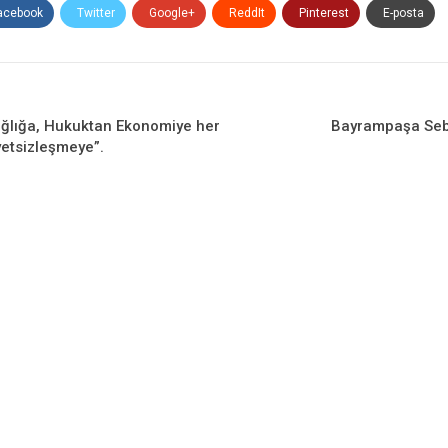
acebook
Twitter
Google+
ReddIt
Pinterest
E-posta
ağlığa, Hukuktan Ekonomiye her
Bayrampaşa Sebz
yetsizleşmeye”.