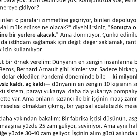
â para yok. Sizin cebinizde yok, komşunuzda yok, esnaf
 nereye gidiyor?
rileri o paraları zimmetine geçiriyor, birileri depoluyor
Mal mülk edinse ne olacak?” diyebilirsiniz,
“Sonuçta o
ine bir yerlere akacak.”
Ama dönmüyor. Çünkü edinile
da istihdam sağlamak için değil; değer saklamak, ran
 için kullanılıyor.
t bir örnek verelim: Dünyanın en zengin insanlarına b
Bezos, Bernard Arnault gibi isimler var. Sadece birkaç 
a dolar eklediler. Pandemi döneminde bile —
ki milyonl
vsiz kaldı, aç kaldı
— dünyanın en zengin 10 kişisinin se
ü sistem, parayı yukarıya, daha da yukarıya pompalıyor
bette var. Ama onların kazancı ile bir işçinin maaş za
meselesi olmaktan çıkmış, bir yapısal adaletsizlik mesel
daha yakından bakalım: Bir fabrika işçisi düşünün, asga
 maaşına yüzde 25 zam geliyor, seviniyor. Ama aynı ha
iğe yüzde 30-40 zam geliyor. İşçinin alım gücü aslında