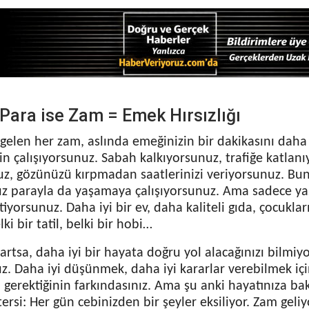
Para ise Zam = Emek Hırsızlığı
 gelen her zam, aslında emeğinizin bir dakikasını daha
in çalışıyorsunuz. Sabah kalkıyorsunuz, trafiğe katlan
uz, gözünüzü kırpmadan saatlerinizi veriyorsunuz. Bun
ız parayla da yaşamaya çalışıyorsunuz. Ama sadece ya
iyorsunuz. Daha iyi bir ev, daha kaliteli gıda, çocuklar
lki bir tatil, belki bir hobi…
artsa, daha iyi bir hayata doğru yol alacağınızı bilmi
uz. Daha iyi düşünmek, daha iyi kararlar verebilmek iç
i gerektiğinin farkındasınız. Ama şu anki hayatınıza b
ersi: Her gün cebinizden bir şeyler eksiliyor. Zam geliy