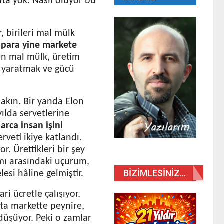
ta yok. Nasıl oluyor bu
, birileri mal mülk
 para yine markete
n mal mülk, üretim
t yaratmak ve gücü
akın. Bir yanda Elon
yılda servetlerine
arca insan işini
rveti ikiye katlandı.
. Ürettikleri bir şey
mmı arasındaki uçurum,
BIZIMLESINIZ…
esi hâline gelmiştir.
ri ücretle çalışıyor.
fta markette peynire,
 düşüyor. Peki o zamlar