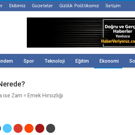
er
Ekibimiz
Gazeteler
Gizlilik Poliltikamız
İletişim
ündem
Spor
Teknoloji
Eğitim
Ekonomi
So
 Nerede?
 ise Zam = Emek Hırsızlığı