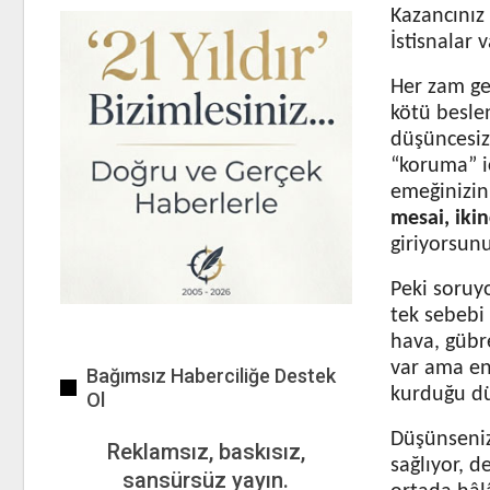
Kazancınız 
İstisnalar 
Her zam ge
kötü besle
düşüncesizl
“koruma” i
emeğinizin
mesai, ikinc
giriyorsunu
Peki soruy
tek sebebi
hava, gübre
var ama en
Bağımsız Haberciliğe Destek
kurduğu düz
Ol
Düşünseniz
Reklamsız, baskısız,
sağlıyor, d
sansürsüz yayın.