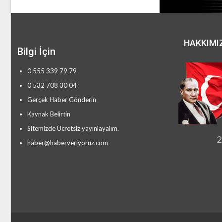
HAKKIMI
Bilgi İçin
0 555 339 79 79
0 532 708 30 04
Gerçek Haber Gönderin
Kaynak Belirtin
Sitemizde Ücretsiz yayınlayalım.
2
haber@haberveriyoruz.com