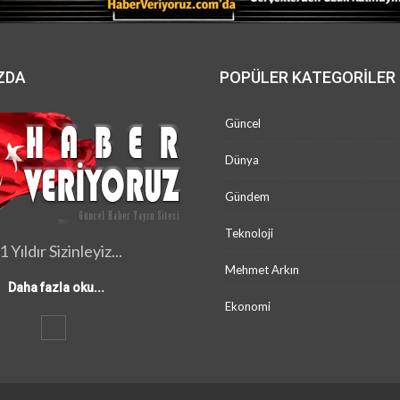
ZDA
POPÜLER KATEGORILER
Güncel
Dünya
Gündem
Teknoloji
1 Yıldır Sizinleyiz...
Mehmet Arkın
Daha fazla oku...
Ekonomi