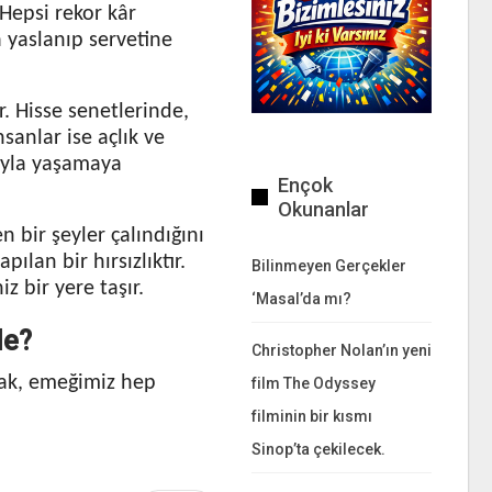
 Hepsi rekor kâr
za yaslanıp servetine
. Hisse senetlerinde,
sanlar ise açlık ve
ayla yaşamaya
Ençok
Okunanlar
 bir şeyler çalındığını
lan bir hırsızlıktır.
Bilinmeyen Gerçekler
z bir yere taşır.
‘Masal’da mı?
de?
Christopher Nolan’ın yeni
ak, emeğimiz hep
film The Odyssey
filminin bir kısmı
Sinop’ta çekilecek.