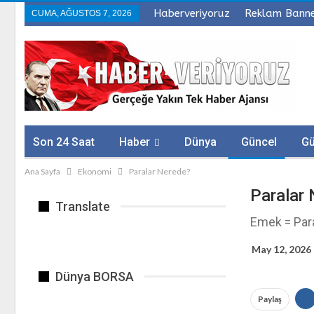
Haberveriyoruz
Reklam Bann
CUMA, AĞUSTOS 7, 2026
Son 24 Saat
Haber
Dünya
Güncel
G
Ana Sayfa
Ekonomi
Paralar Nerede?
Sağlık
Firmalar
Paralar
Translate
Emek = Para
May 12, 2026
Dünya BORSA
Paylaş