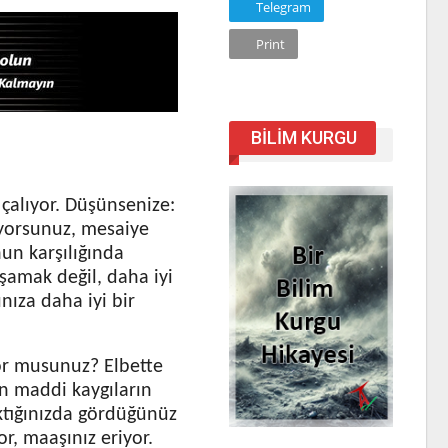
Telegram
Print
BILIM KURGU
 çalıyor. Düşünsenize:
ıyorsunuz, mesaiye
un karşılığında
şamak değil, daha iyi
ınıza daha iyi bir
yor musunuz? Elbette
in maddi kaygıların
aktığınızda gördüğünüz
or, maaşınız eriyor.