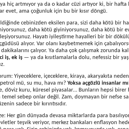
ya hiç artmıyor ya da o kadar cüzi artıyor ki, bir hafta
var evet, ama çoğunluk için bu bir kısır döngü.
ldiğinde cebinizden eksilen para, sizi daha kötü bir h
niyorsunuz, daha kötü giyiniyorsunuz, daha kötü bir 
eşiyorsunuz. Hayatı iyileştirme hayalleri bir bir dökül
çgüdüsü alıyor. Var olanı kaybetmemek için çabalıyors
 dakikalarını çalıyor. Ya daha çok çalışmak zorunda k
i iş, ek iş
— ya da kısıtlamalarla dolu, nefessiz bir 
z.
orum: Yiyeceklere, içeceklere, kiraya, akaryakıta ned
 petrol mü, su mu, hava mı?
Yoksa açgözlü insanlar mı
, döviz kuru, küresel piyasalar… Bunların hepsi birer 
 temel sebep onlar değil. Zam, doymayan bir nefse sa
enin sadece bir kırıntısıdır.
e: Her gün dünyada devasa miktarlarda para basılıyor
evletler teşvik veriyor, merkez bankaları enflasyon hed