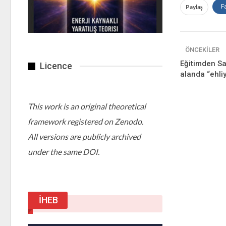
Paylaş
F
ÖNCEKILER
Eğitimden S
Licence
alanda “ehli
This work is an original theoretical
framework registered on Zenodo.
All versions are publicly archived
under the same DOI.
İHEB