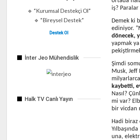
ortada hâl
iş? Paralar
🔹 “Kurumsal Destekçi Ol”
🔹 “Bireysel Destek”
Demek ki bi
ediniyor. “
Destek Ol
dönecek, y
yapmak ya 
pekiştirmek
İnter Jeo Mühendislik
Şimdi somu
Musk, Jeff 
milyarlarc
kaybetti, e
Nasıl? Çünk
Halk TV Canlı Yayın
mi var? El
bir vicdan 
Hadi biraz 
Yılbaşında
una, elektr