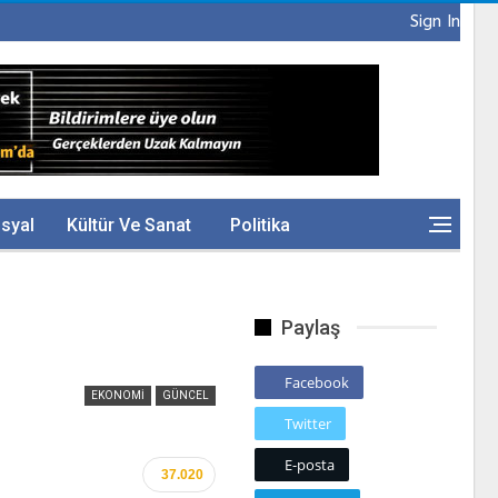
Sign In
syal
Kültür Ve Sanat
Politika
Paylaş
Facebook
EKONOMI
GÜNCEL
Twitter
E-posta
37.020