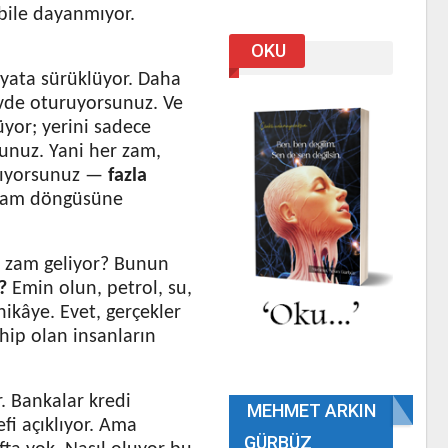
 bile dayanmıyor.
OKU
ayata sürüklüyor. Daha
evde oturuyorsunuz. Ve
üyor; yerini sadece
unuz. Yani her zam,
alıyorsunuz —
fazla
yaşam döngüsüne
en zam geliyor? Bunun
?
Emin olun, petrol, su,
hikâye. Evet, gerçekler
hip olan insanların
. Bankalar kredi
MEHMET ARKIN
efi açıklıyor. Ama
GÜRBÜZ