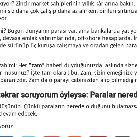
ıyor? Zincir market sahiplerinin yıllık kârlarına bakın.
Yani siz daha çok çalışıp daha az alırken, birileri sırtını
yor.
mi?
Bugün dünyanın parası var, ama bankalarda yatıyor
, devasa emlak yatırımlarında, off-shore hesaplarda. İn
inde sürünüp üç kuruşa çalışmaya ve oradan gelen par
.
vahimi: Her
“zam”
haberi duyduğunuzda, aslında sizden
 musunuz? İşte tam olarak bu. Zam, sizin emeğinize yapı
paranızdır. Zam da o parayı cebinizden alıp bilmediğini
tekrar soruyorum öyleyse: Paralar nere
 düşünün. Çünkü paraların nerede olduğunu bulamazs
 devam edecek.
yoruz