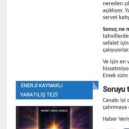
nereden çık
açıklıyor. 
servet katı
Sonuç ne 
tahvillerde
sefalet iç
çalışıyorlar
Ve işin en 
hissetmiyor
Emek sizin 
ENERJI KAYNAKLI
Soruyu 
YARATILIŞ TEZI
Cevabı iyi
çalınmaya
Haber Veri