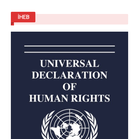
bir çark haline geldiğinin kanıtıdır. Adalet
mekanizması, güçlü kurumların taleplerini
İHEB
onaylayan bir noterlik makamı olmaktan çıkıp,
vatandaşın sığınacağı son kale olmak
zorundadır.
“Devlet Vatandaşın Toprağına Göz Dikti:
Metrekaresi 64 Liraya Kamulaştırma Rezareti!”
“Anayasal Gasp: 1.614 m² Alana 47 Bin TL! 31
Malik Çaresizliğe Mahkum Edildi.”
“Kağıt Üstünde Adalet, Gerçekte
Mülksüzleştirme: Kars’tan Yükselen Adalet
Çığlığı”
Haber Veriyoruz