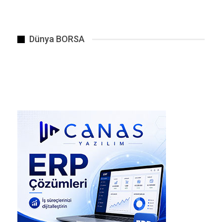
karara bağladığı bir dava (Esas No: 2024/318),
sistemin çürümüşlüğünü gözler önüne seren acı
bir vesika olarak karşımıza çıkıyor. Karayolları
Dünya BORSA
Genel Müdürlüğü, Kars Selim’deki Karakurt
Devlet Yolu projesi için vatandaşların tapulu
arazilerine gözünü dikiyor.
Karara konu olan 122 ada 53 parseldeki
1.614,69 m²’lik arazinin 738,14 m²’sine yol
yapımı amacıyla el konuluyor. Peki, devletin
yargı eliyle bu toprağa layık gördüğü bedel ne
kadar? Tam olarak 47.336,92 TL! Matematik
yalan söylemez: Koskoca devlet, vatandaşın
toprağına metrekare başına ortalama 64 TL
değer biçiyor! Aynı davada, bir diğer parseldeki
(116 ada 13 parsel) 145 metrekarelik alan için
ise toplam 9.302 TL reva görülüyor. Türkiye’de
bir kilo etin veya metropollerde sıradan bir
akşam yemeğinin binlerce liraya ulaştığı