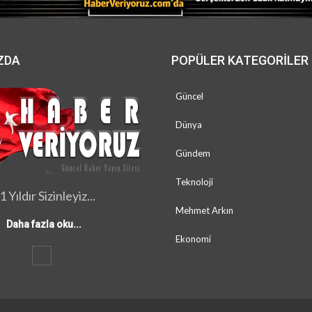
ZDA
POPÜLER KATEGORILER
Güncel
Dünya
Gündem
Teknoloji
1 Yıldır Sizinleyiz...
Mehmet Arkın
Daha fazla oku...
Ekonomi