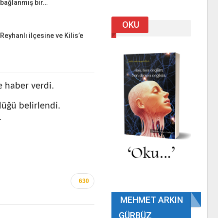
 bağlanmış bir…
OKU
Reyhanlı ilçesine ve Kilis’e
ne haber verdi.
üğü belirlendi.
.
630
MEHMET ARKIN
GÜRBÜZ