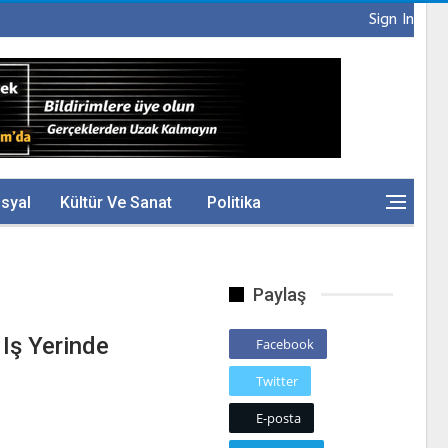
Sign In
syal
Kültür Ve Sanat
Politika
Paylaş
 Iş Yerinde
Facebook
Twitter
E-posta