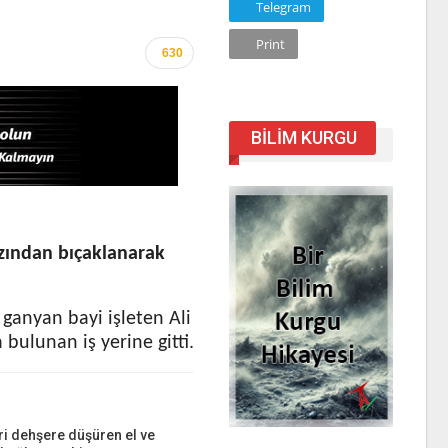
Telegram
Print
630
BILIM KURGU
azından bıçaklanarak
 ganyan bayi işleten Ali
bulunan iş yerine gitti.
i dehşere düşüren el ve