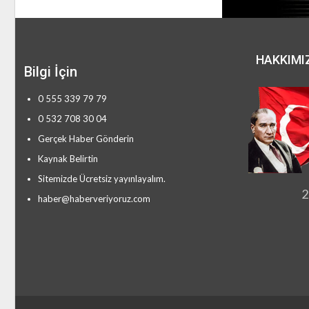
HAKKIMI
Bilgi İçin
0 555 339 79 79
0 532 708 30 04
Gerçek Haber Gönderin
Kaynak Belirtin
Sitemizde Ücretsiz yayınlayalım.
2
haber@haberveriyoruz.com