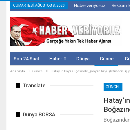
Haberveriyoruz
Reklam 
CUMARTESI, AĞUSTOS 8, 2026
Son 24 Saat
Haber
Dünya
Güncel
G
Ana Sayfa
Güncel
Hatay’ın Payas ilçesinde, ganyan bayi işletmecisi iş
Sağlık
Firmalar
Translate
GÜNCEL
Hatay’ın
Boğazın
Dünya BORSA
Boğazından 