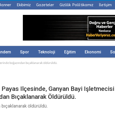
Banner
Ekibimiz
Gazeteler
Gizlilik Poliltikamız
İletişim
ündem
Spor
Teknoloji
Eğitim
Ekonomi
So
 yerinde boğazından bıçaklanarak öldürüldü.
 Payas Ilçesinde, Ganyan Bayi Işletmecisi
dan Bıçaklanarak Öldürüldü.
bıçaklanarak öldürüldü.