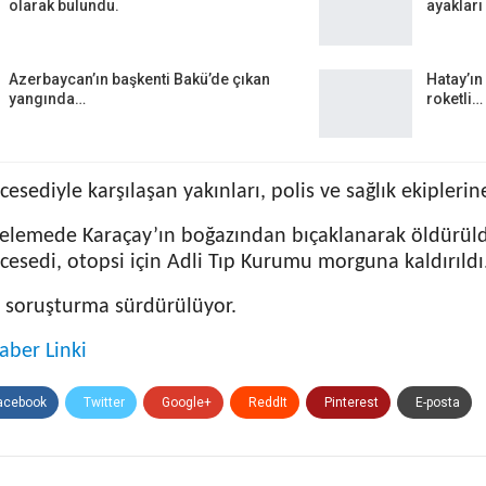
olarak bulundu.
ayakları
Azerbaycan’ın başkenti Bakü’de çıkan
Hatay’ın 
yangında…
roketli…
cesediyle karşılaşan yakınları, polis ve sağlık ekipleri
celemede Karaçay’ın boğazından bıçaklanarak öldürüld
cesedi, otopsi için Adli Tıp Kurumu morguna kaldırıldı
li soruşturma sürdürülüyor.
aber Linki
acebook
Twitter
Google+
ReddIt
Pinterest
E-posta