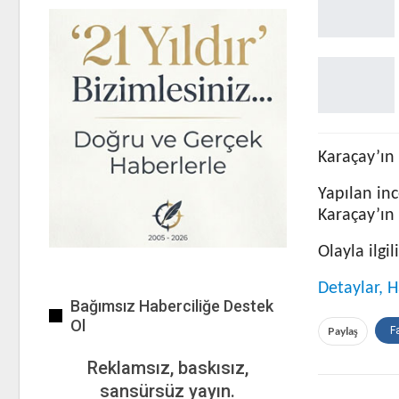
Karaçay’ın 
Yapılan in
Karaçay’ın 
Olayla ilgi
Detaylar, H
Bağımsız Haberciliğe Destek
Ol
Paylaş
F
Reklamsız, baskısız,
sansürsüz yayın.