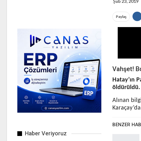
Şub 23, 2019
Paylaş
Vahşet! B
Hatay’ın P
öldürüldü.
Alınan bilg
Karaçay’dan
BENZER HA
Haber Veriyoruz