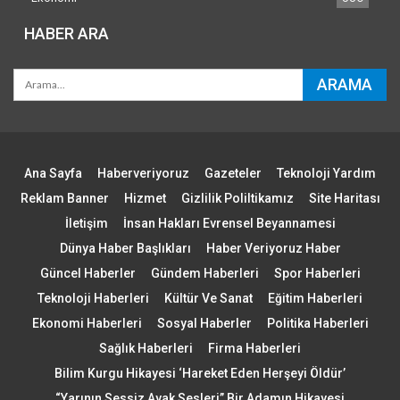
HABER ARA
Ana Sayfa
Haberveriyoruz
Gazeteler
Teknoloji Yardım
Reklam Banner
Hizmet
Gizlilik Poliltikamız
Site Haritası
İletişim
İnsan Hakları Evrensel Beyannamesi
Dünya Haber Başlıkları
Haber Veriyoruz Haber
Güncel Haberler
Gündem Haberleri
Spor Haberleri
Teknoloji Haberleri
Kültür Ve Sanat
Eğitim Haberleri
Ekonomi Haberleri
Sosyal Haberler
Politika Haberleri
Sağlık Haberleri
Firma Haberleri
Bilim Kurgu Hikayesi ‘Hareket Eden Herşeyi Öldür’
“Yarının Sessiz Ayak Sesleri” Bir Adamın Hikayesi