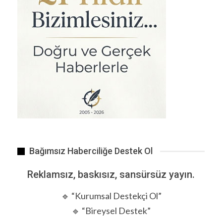
Teknoloji çok hızlı ilerliyor, ancak günlük haber
akışına bakıldığında bu gelişmeler çoğu zaman
geri planda kalıyor. Eğer "Bugün dünyada
gerçekten neler oluyor?" diye sorarsak,
aşağıdaki başlıklar bence en önemli olanlar
arasında.
DAHA FAZLA OKU...
Bağımsız Haberciliğe Destek Ol
Reklamsız, baskısız, sansürsüz yayın.
🔹 “Kurumsal Destekçi Ol”
🔹 “Bireysel Destek”