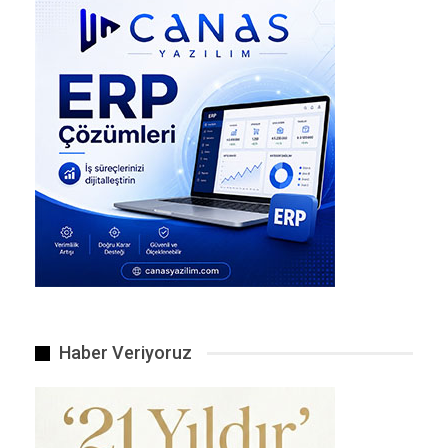
Detaylar, Haber Linki
Dünya
DÜNYA
Haber Veriyoruz
“Bugün Dünyada Gerçekten Neler
Oluyor?”
MEHMET ARKIN
Ağu 3, 2026