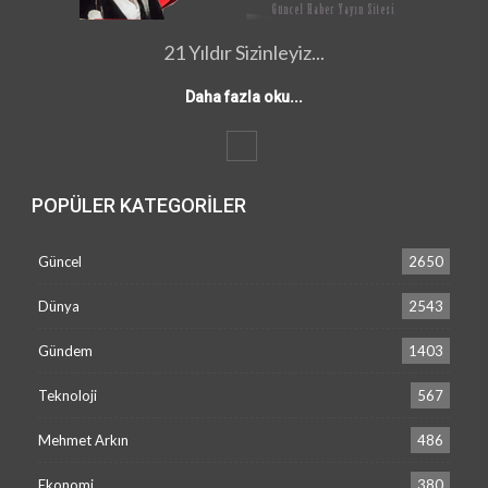
21 Yıldır Sizinleyiz...
Daha fazla oku...
POPÜLER KATEGORILER
Güncel
2650
Dünya
2543
Gündem
1403
Teknoloji
567
Mehmet Arkın
486
Ekonomi
380