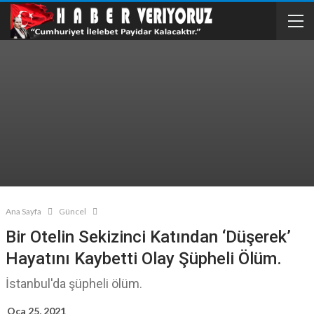
Ana Sayfa
Güncel
Bir Otelin Sekizinci Katından ‘düşerek’
Hayatını Kaybetti Olay Şüpheli Ölüm.
İstanbul'da şüpheli ölüm.
Oca 25, 2021