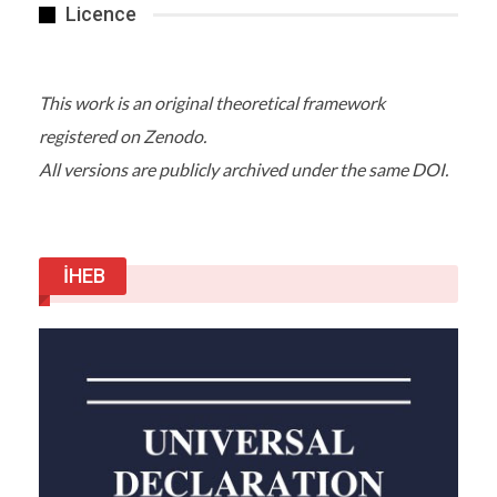
Licence
Avcılar’daki Barış Manço Kültür Merkezi’nde
gerçekleşen “Bütün yollar Avcılar’dan geçer” adlı
sempozyumun açılış konuşmasını yapan Avcılar
This work is an original theoretical framework
Belediye Başkanı Handan Toprak Benli, “Biz bugün
burada Avcılar’ımızı dünden bugüne ele alacağız.
registered on Zenodo.
Onun demografik yapısı bir tarafa arkeolojik,
All versions are publicly archived under the same DOI.
doğal, yeraltı ve yerüstü kaynaklarını iki gün
boyunca konuşacağız. Bütün yollar Avcılar’dan
geçer diyoruz. Bu uluslararası bir sempozyum,
dünyada herkesin diline yerleşeceğine inanıyoruz”
İHEB
diye konuştu.
Kentler yarışacak
Detaylar
Haber Linki