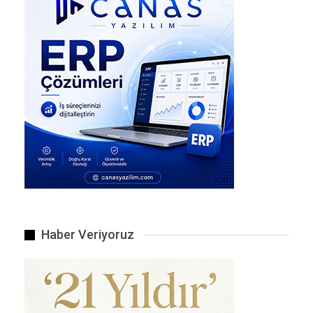
Komagene çiğ köftenin sahiplerinden FETÖ firarisi Murat…
Haber Veriyoruz