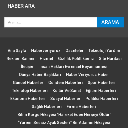
HABER ARA
Ana Sayfa
Haberveriyoruz
Gazeteler
Teknoloji Yardım
Reklam Banner
Hizmet
Gizlilik Poliltikamız
Site Haritası
İletişim
İnsan Hakları Evrensel Beyannamesi
Dünya Haber Başlıkları
Haber Veriyoruz Haber
Güncel Haberler
Gündem Haberleri
Spor Haberleri
Teknoloji Haberleri
Kültür Ve Sanat
Eğitim Haberleri
Ekonomi Haberleri
Sosyal Haberler
Politika Haberleri
Sağlık Haberleri
Firma Haberleri
Bilim Kurgu Hikayesi ‘Hareket Eden Herşeyi Öldür’
“Yarının Sessiz Ayak Sesleri” Bir Adamın Hikayesi