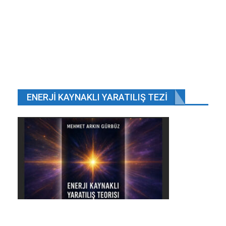
BENZER HABER
Türkiye’deki pek çok AVM’de mağazası bulunan
Tekin Acar…
Oca 9, 2020
İstanbul’da yaşayanları ilgilendiren yeni karar.
Nis 7, 2020
ENERJI KAYNAKLI YARATILIŞ TEZI
3D Yazıcı Teknolojisinde Çığır Açan Gelişme.
Ağu 7, 2025
TBMM’de 2026 Merkezi Yönetim Bütçe
Görüşmeleri
Oca 7, 2026
ÖNCEKI
SONRAKI
1 2.648
Avcılar’ı ele alacağız