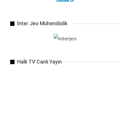
Destek Ol
Sivasspor Basın Sözcüsü Gökhan Karagöl
İnter Jeo Mühendislik
Halk TV Canlı Yayın
İstanbul’daki kan donduran cinayet. Misafir geldi, katil…
ÖNCEKI
SONRAKI
1 2.648