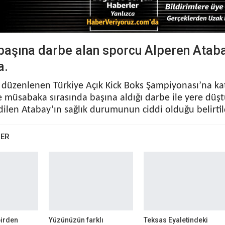
başına darbe alan sporcu Alperen Atab
a.
 düzenlenen Türkiye Açık Kick Boks Şampiyonası’na ka
e müsabaka sırasında başına aldığı darbe ile yere düşt
dilen Atabay’ın sağlık durumunun ciddi olduğu belirtil
BER
birden
Yüzünüzün farklı
Teksas Eyaletindeki