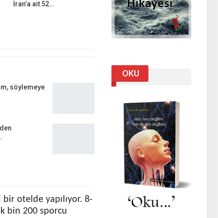
İran’a ait 52…
OKU
ım, söylemeye
lden
…
bir otelde yapılıyor. 8-
ık bin 200 sporcu