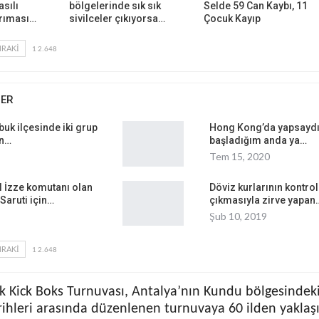
asılı
bölgelerinde sık sık
Selde 59 Can Kaybı, 11
ğrıması…
sivilceler çıkıyorsa…
Çocuk Kayıp
RAKI
1 2.648
BER
buk ilçesinde iki grup
Hong Kong’da yapsayd
an…
başladığım anda ya…
Tem 15, 2020
l İzze komutanı olan
Döviz kurlarının kontro
Saruti için…
çıkmasıyla zirve yapan
Şub 10, 2019
RAKI
1 2.648
k Kick Boks Turnuvası, Antalya’nın Kundu bölgesindeki 
rihleri arasında düzenlenen turnuvaya 60 ilden yaklaş