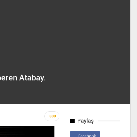
peren Atabay.
800
Paylaş
Facebook