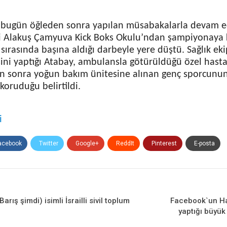
bugün öğleden sonra yapılan müsabakalarla devam ed
 Alakuş Çamyuva Kick Boks Okulu’ndan şampiyonaya k
sırasında başına aldığı darbeyle yere düştü. Sağlık ekip
ni yaptığı Atabay, ambulansla götürüldüğü özel hasta
an sonra yoğun bakım ünitesine alınan genç sporcun
 koruduğu belirtildi.
i
acebook
Twitter
Google+
ReddIt
Pinterest
E-posta
rış şimdi) isimli İsrailli sivil toplum
Facebook`un Ha
yaptığı büyük