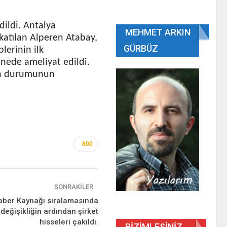
ildi. Antalya
MEHMET ARKIN
atılan Alperen Atabay,
GÜRBÜZ
lerinin ilk
nede ameliyat edildi.
un durumunun
800
SONRAKILER
ber Kaynağı sıralamasında
 değişikliğin ardından şirket
hisseleri çakıldı.
BIZIMLESINIZ…