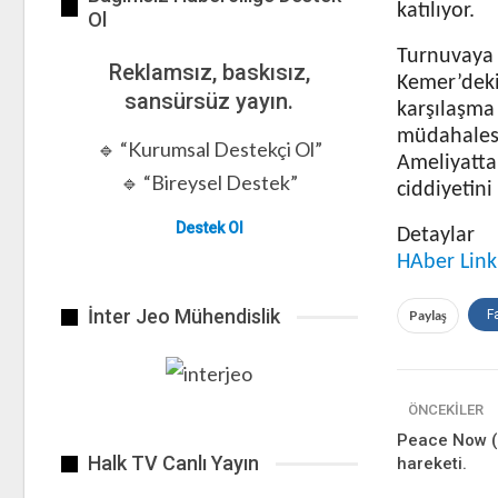
katılıyor.
Ol
Turnuvaya 
Reklamsız, baskısız,
Kemer’deki
sansürsüz yayın.
karşılaşma 
müdahalesi
🔹 “Kurumsal Destekçi Ol”
Ameliyatt
🔹 “Bireysel Destek”
ciddiyetini
Destek Ol
Detaylar
HAber Link
İnter Jeo Mühendislik
Paylaş
F
ÖNCEKILER
Peace Now (Ba
Halk TV Canlı Yayın
hareketi.