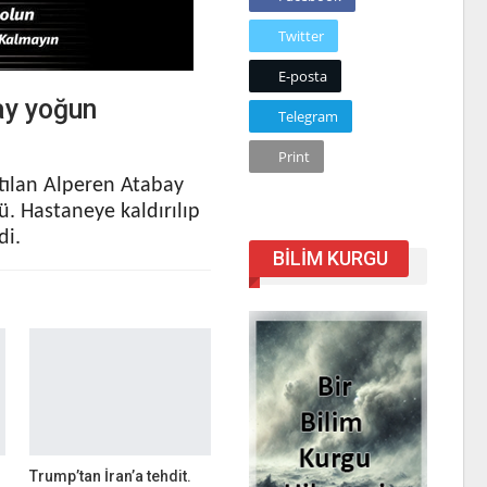
Twitter
E-posta
ay yoğun
Telegram
Print
tılan Alperen Atabay
ü. Hastaneye kaldırılıp
di.
BILIM KURGU
Trump’tan İran’a tehdit.