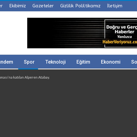
er
Ekibimiz
Gazeteler
Gizlilik Poliltikamız
İletişim
ündem
Spor
Teknoloji
Eğitim
Ekonomi
So
ası’na katılan Alperen Atabay.