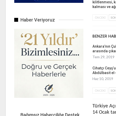
kilitlenmesi, k
kalması ve a
ÖNCEKI
SON
Haber Veriyoruz
BENZER HA
Ankara’nın Çu
arasında çık
Tem 29, 2019
Cihatçı Ceyş’u
Abdülbasit el-
Haz 10, 2019
ÖNCEKI
SON
Türkiye Açı
14 Ocak ta
Bağımsız Haberciliğe Destek