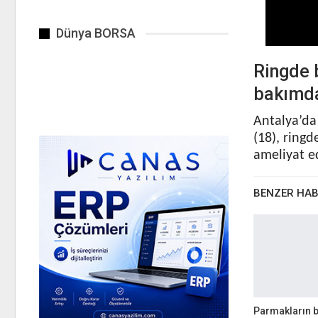
Dünya BORSA
Ringde 
bakımd
Antalya’da
(18), ringd
ameliyat e
BENZER HA
Parmakların 