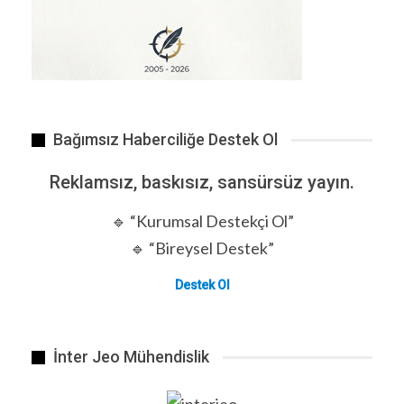
Neden Dijital Paraya Geçilmek İsteniyor?
Ekonomi Tek Taraflı Çalışıyor
Bağımsız Haberciliğe Destek Ol
2026 Özelleştirme Stratejisi: Hedefler ve Yeni
Modeller
Reklamsız, baskısız, sansürsüz yayın.
🔹 “Kurumsal Destekçi Ol”
Küresel Piyasada Dolar Değer Kaybederken
🔹 “Bireysel Destek”
Türkiye’de…
Destek Ol
Bindiğimiz Dalı Kesmek: Türkiye Turizminde
Kültür ve Kalite…
İnter Jeo Mühendislik
No Cach No Life