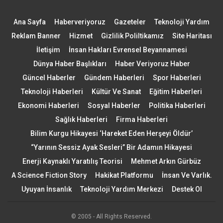
Ana Sayfa
Haberveriyoruz
Gazeteler
Teknoloji Yardım
Reklam Banner
Hizmet
Gizlilik Poliltikamız
Site Haritası
İletişim
İnsan Hakları Evrensel Beyannamesi
Dünya Haber Başlıkları
Haber Veriyoruz Haber
Güncel Haberler
Gündem Haberleri
Spor Haberleri
Teknoloji Haberleri
Kültür Ve Sanat
Eğitim Haberleri
Ekonomi Haberleri
Sosyal Haberler
Politika Haberleri
Sağlık Haberleri
Firma Haberleri
Bilim Kurgu Hikayesi ‘Hareket Eden Herşeyi Öldür’
“Yarının Sessiz Ayak Sesleri” Bir Adamın Hikayesi
Enerji Kaynaklı Yaratılış Teorisi
Mehmet Arkın Gürbüz
A Science Fiction Story
Hakikat Platformu
İnsan Ve Varlık.
Uyuyan İnsanlık
Teknoloji Yardım Merkezi
Destek Ol
© 2005 - All Rights Reserved.