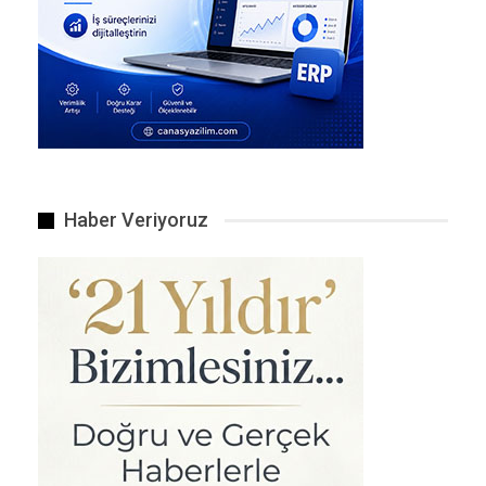
korumak, elleri yıkamak, maske takmak gibi
önlemleri almak zorundayız” diyen
Montgomery, Almanya’da günlük yeni vaka
sayısının 20 bine yükselmesi halinde ekonomik
ve toplumsal hayatın kısıtlanmasının gündeme
gelebileceğini söyledi.
Bu sayıların durumun kontrolden çıkmış olduğu
anlamına geldiğini belirten Montgomery “Zira o
Haber Veriyoruz
durumda sağlık daireleri açısından enfeksiyon
zincirlerini takip etmek ve kırmak mümkün
olmayacak. O durumda da ikinci bir kapanma
tehlikesi baş gösterecek, çünkü virüs başka
şekilde frenlenemeyecek” diye konuştu.
Detaylar, Haber Linki
Ekonomi