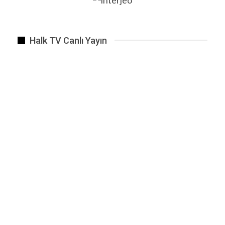
Rakamların Arkasındaki Gerçek
Halk TV Canlı Yayın
Paralar Nerede?