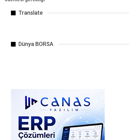
“2021’DE DE NORMAL YAZ TATİLİ
Translate
YAPILMAYACAK”
Dünya Sağlık Örgütü’nün corona virüs aşısının
2021 yılı ortasında hazır olacağını tahmin
Dünya BORSA
ettiğini hatırlatan Montgomery, “Ancak tüm
halkın aşılanması iki, üç yıl sürecektir” dedi. “Bir
seferde herkesin aşılanması için ne yeterince
doz ne de personel var” diyen Montgomery
kısıtlamaların o nedenle süreceğini söyledi.
Montgomery “2021 yılında da daha önceden
olduğu gibi bir yaz tatili yapamayacağız” diye
konuştu.
“YILLARCA ÖNLEM ALMAK
ZORUNDAYIZ”
“Daha yıllarca virüsle yaşamak ve mesafeyi