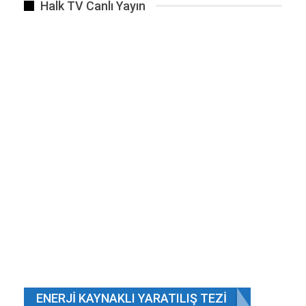
Halk TV Canlı Yayın
medya hesabından bir açıklama yaparak şu
ifadeleri kullandı:
“Sayın Cumhurbaşkanımız Recep Tayyip
Erdoğan’ın takdir ve tensipleri ile Millî Savunma
Bakanlığı Tedarik Hizmetleri Genel Müdürü
olarak atanmış bulunmaktayım. Şahsımı bu
göreve layık gören Cumhurbaşkanımız başta
olmak üzere, Bakanımız Sayın Yaşar GÜLER’e
şükranlarımı sunuyorum.”
Bu konuda herhangi bir resmi soruşturma veya
yasal işlem bilgisi paylaşılmamıştır.
Kaynak. DS
Haber Veriyoruz
ENERJI KAYNAKLI YARATILIŞ TEZI