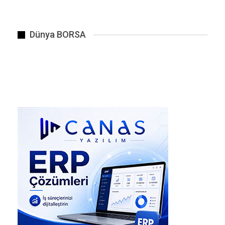
bir “tümgeneral” kadrosuna atanması nedeniyle
kamuoyunda en çok dikkat çeken noktalardan
biri oldu.
Dünya BORSA
Görevin Önemi:
Tedarik Hizmetleri Genel
Müdürlüğü, TSK’nın tüm mal ve hizmet
alımlarını, ihalelerini yöneten, bütçesi yüksek
kritik bir birim olarak tanımlanıyor.
Hemşehrilik Bağı:
Zikrullah Erdoğan,
Cumhurbaşkanı Erdoğan ile aynı memleket olan
Rize’nin Güneysu ilçesinden.
Gelen Tepkiler ve Eleştiriler
Atama, özellikle muhalefet ve eski askeri
personel tarafından liyakatsizlik ve kayırmacılık
olarak yorumlandı. Eleştirilerin ana başlıkları
şöyle: