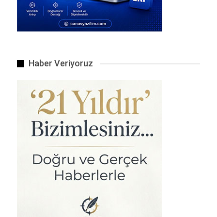
Rütbe ile Görev Uyumsuzluğu:
Atanan makamın
karşılığının
“Tümgeneral”
olması, Zikrullah
Erdoğan’ın sivil bir kaymakam olması
eleştirilerin odağında. CHP’li vekiller, bir subayın
bu rütbeye ancak 30 yılı aşkın bir askeri
Haber Veriyoruz
kariyerin sonunda ulaşabildiğini belirtiyor.
Liyakat Tartışması:
Zikrullah Erdoğan’ın
özgeçmişinin bu kritik görev için yetersiz olduğu
iddia ediliyor. Halkbank’ta çalıştıktan sonra
kaymakamlık sınavını kazandığı ve sadece 6
yıllık kaymakamlık deneyimi olduğu
vurgulanıyor.
Hiyerarşik Sorun:
Bu atama nedeniyle, görev
yapısı gereği astı olacak olan albay ve
tuğgenerallerin psikolojik bir baskı altında
kalacağı ve askeri hiyerarşinin zedeleneceği
ifade ediliyor.