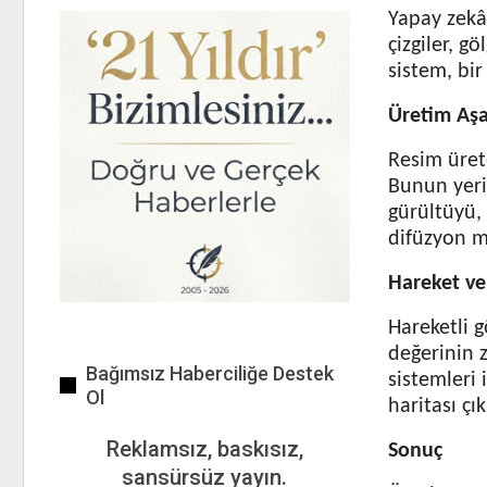
Yapay zekâ 
çizgiler, g
sistem, bir
Üretim Aş
Resim ürete
Bunun yeri
gürültüyü,
difüzyon mo
Hareket v
Hareketli g
değerinin 
Bağımsız Haberciliğe Destek
sistemleri 
Ol
haritası çı
Reklamsız, baskısız,
Sonuç
sansürsüz yayın.