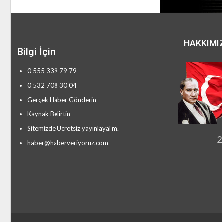
HAKKIMI
Bilgi İçin
0 555 339 79 79
0 532 708 30 04
Gerçek Haber Gönderin
Kaynak Belirtin
Sitemizde Ücretsiz yayınlayalım.
2
haber@haberveriyoruz.com