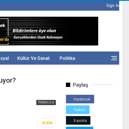
Sign In
syal
Kültür Ve Sanat
Politika
uyor?
Paylaş
Facebook
TEKNOLOJI
Twitter
E-posta
25.856