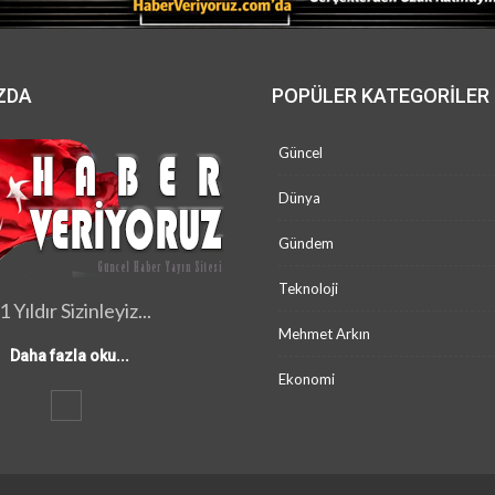
ZDA
POPÜLER KATEGORILER
Güncel
Dünya
Gündem
Teknoloji
1 Yıldır Sizinleyiz...
Mehmet Arkın
Daha fazla oku...
Ekonomi