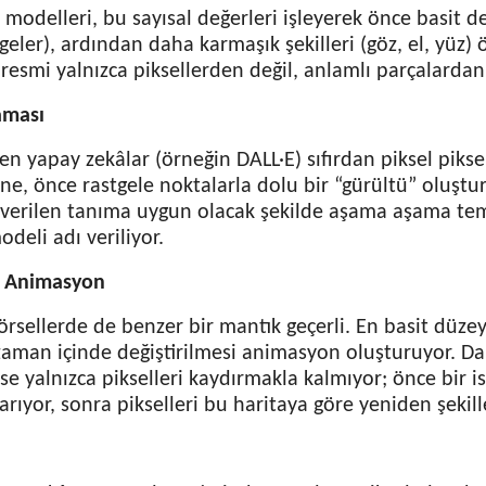
modelleri, bu sayısal değerleri işleyerek önce basit de
ölgeler), ardından daha karmaşık şekilleri (göz, el, yüz)
 resmi yalnızca piksellerden değil, anlamlı parçalardan
aması
n yapay zekâlar (örneğin DALL·E) sıfırdan piksel pikse
ne, önce rastgele noktalarla dolu bir “gürültü” oluşt
 verilen tanıma uygun olacak şekilde aşama aşama tem
deli adı veriliyor.
e Animasyon
örsellerde de benzer bir mantık geçerli. En basit düzey
zaman içinde değiştirilmesi animasyon oluşturuyor. Da
ise yalnızca pikselleri kaydırmakla kalmıyor; önce bir i
karıyor, sonra pikselleri bu haritaya göre yeniden şekill