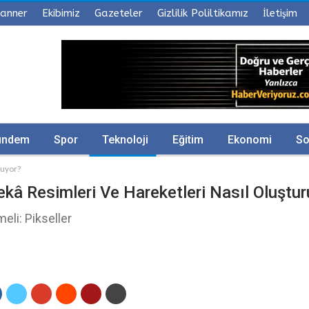
anner
Ekibimiz
Gazeteler
Gizlilik Poliltikamız
İletişim
ündem
Spor
Teknoloji
Eğitim
Ekonomi
So
ruyor?
kâ Resimleri Ve Hareketleri Nasıl Oluştur
li: Pikseller