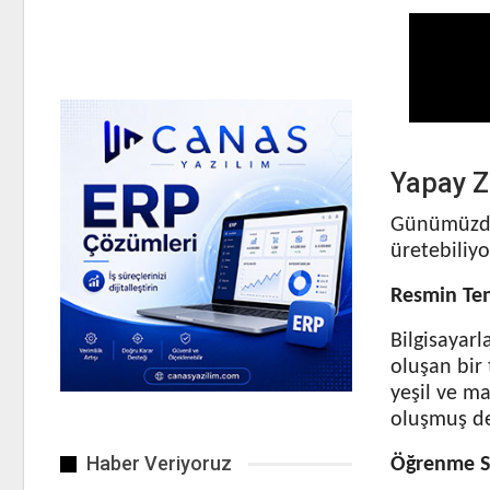
Yapay Z
Günümüzde 
üretebiliyo
Resmin Tem
Bilgisayarl
oluşan bir 
yeşil ve ma
oluşmuş dev
Haber Veriyoruz
Öğrenme S