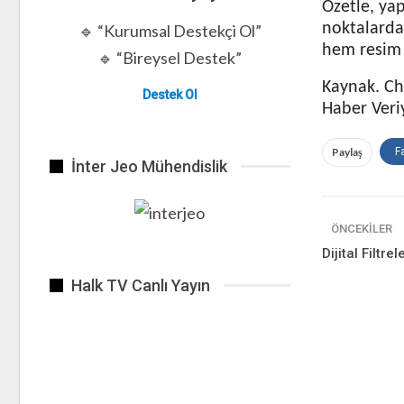
Özetle, yap
noktalarda
🔹 “Kurumsal Destekçi Ol”
hem resim 
🔹 “Bireysel Destek”
Kaynak. C
Destek Ol
Haber Veri
Paylaş
F
İnter Jeo Mühendislik
ÖNCEKILER
Dijital Filtr
Halk TV Canlı Yayın