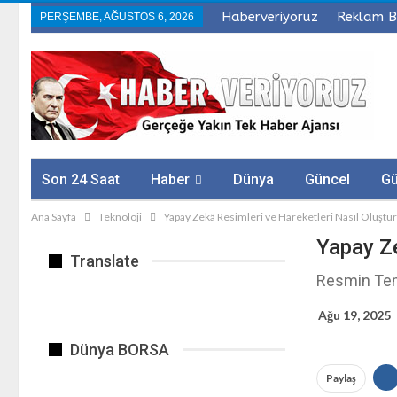
Haberveriyoruz
Reklam B
PERŞEMBE, AĞUSTOS 6, 2026
Son 24 Saat
Haber
Dünya
Güncel
G
Ana Sayfa
Teknoloji
Yapay Zekâ Resimleri ve Hareketleri Nasıl Oluştu
Sağlık
Firmalar
Yapay Ze
Translate
Resmin Teme
Ağu 19, 2025
Dünya BORSA
Paylaş