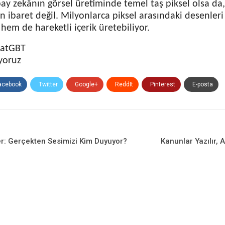
ay zekânın görsel üretiminde temel taş piksel olsa da,
n ibaret değil. Milyonlarca piksel arasındaki desenler
hem de hareketli içerik üretebiliyor.
hatGBT
yoruz
acebook
Twitter
Google+
ReddIt
Pinterest
E-posta
eler: Gerçekten Sesimizi Kim Duyuyor?
Kanunlar Yazılır,