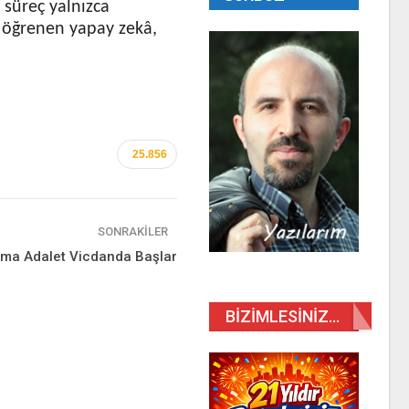
 süreç yalnızca
i öğrenen yapay zekâ,
25.856
SONRAKILER
 Ama Adalet Vicdanda Başlar
BIZIMLESINIZ…