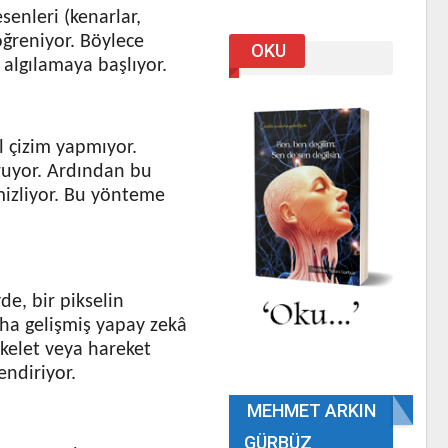
senleri (kenarlar,
 öğreniyor. Böylece
OKU
 algılamaya başlıyor.
l çizim yapmıyor.
uruyor. Ardından bu
izliyor. Bu yönteme
de, bir pikselin
ha gelişmiş yapay zekâ
skelet veya hareket
endiriyor.
MEHMET ARKIN
GÜRBÜZ