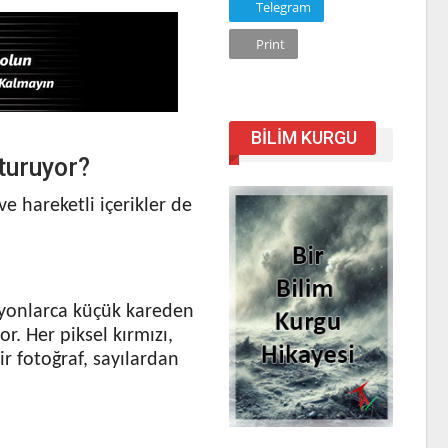
Telegram
Print
BILIM KURGU
turuyor?
 hareketli içerikler de
ilyonlarca küçük kareden
or. Her piksel kırmızı,
ir fotoğraf, sayılardan