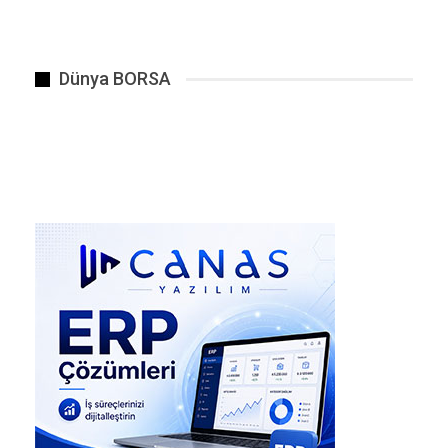
Nedenler & Amaçlar
ANZ bu adımları şöyle gerekçelendiriyor:
Dünya BORSA
Banka içinde zamanla oluşmuş iş tekrarları,
karmaşıklık ve verimsizlik unsurlarını azaltmak
istediğini söylüyor.
Odaklanmayı yalnızca bankanın ana stratejik
önceliklerine kaydırmak; müşteri hizmetine,
bankanın kritik operasyonlarına ve risk
yönetimine daha fazla kaynak ayırmak isteniyor.
ANZ, “non-financial risk management” (finans
dışı risk yönetimi) uygulamalarını
güçlendireceğini de söylemiş durumda. Yani
sadece mali performans değil, yönetim kültürü,
piyasa ve düzenleyici beklentiler gibi alanlarda
da iyileştirmeler planlanıyor.