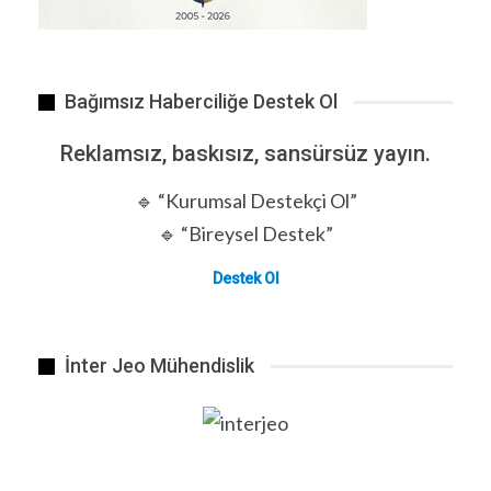
Diğer Gelişmeler
ANZ’nin “markets” bölümü yöneticilerinden
Anshul Sidher’in bankadan ayrılacağı açıklandı.
Bağımsız Haberciliğe Destek Ol
Bu da CEO Matos döneminde yapılan üst düzey
değişimlerin bir parçası.
Reklamsız, baskısız, sansürsüz yayın.
ANZ’ın, 13 Ekim 2025 tarihinde yatırımcılara
🔹 “Kurumsal Destekçi Ol”
stratejik güncelleme sunacağı belirtiliyor. Bu
sunumda bankanın yeniden yapılanma
🔹 “Bireysel Destek”
planlarının detayları ve ileriye dönük planları
Destek Ol
beklenecek.
Kaynak. ChatGBT
Haber Veriyoruz
İnter Jeo Mühendislik