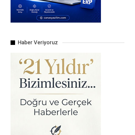
Etkiler & Tepkiler
İşten çıkarmaların çoğu doğrudan müşteriyle
yüz yüze olan şubelere ve çağrı merkezlerine
yapılmayacak — ANZ bu noktayı özellikle
vurguluyor.
Haber Veriyoruz
Eleştiriler var: Çalışan sendikaları, “iş güvencesi”
ve “çalışanın aileine etkisi” konularında ANZ’ın
yeterince şeffaf ve dikkatli olmadığını söylüyor.
Örneğin bazı çalışanlar, işten çıkarılma
mesajlarını haberler veya beklenmedik
bildirimlerle öğrendiklerini ifade etmişler.
Banka, etkilenecek çalışanlara destek
programları sunacağını belirtiyor: kariyer
yönlendirme, eğitim fonları, yeniden
yerleştirme-yardım gibi.