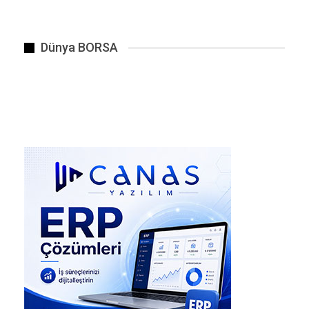
Murat Saygı, Enis Ahmet Onat, Emre Tari,
Reyhan Küçükyeğen, Mehmet Yıldız, Tessy
Ramos Correira ve Rafet Eren Yorulmazer.
Dünya BORSA
Savcılığın iddianamesine göre Hasan Vatan’ın
villasında uyuşturucu partileri düzenlediği ve
“uyuşturucu kullanımını kolaylaştırmak” ile
suçlandığı belirtiliyor . Soruşturma kapsamında
bazı adreslerde yapılan aramalarda uyuşturucu
madde, hassas terazi ve öğütücü gibi
malzemeler ele geçirildi.
Tutuklanmayanlar
Aralarında Beren Saat, Kenan Doğulu, Ayşe
Hatun Önal ve Kerimcan Durmaz’ın da
bulunduğu 16 kişi ise adli kontrol tedbiri (yurt
dışına çıkış yasağı gibi) ile serbest bırakıldı .
Tutuklamaya sevk edilen borsacı Ferhan Kaya da
adli kontrol şartıyla serbest kalanlar arasında