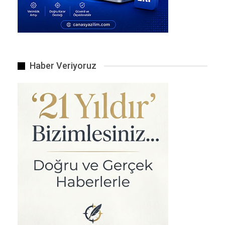
yer aldı .
Hasan Vatan’ın Savunması
Hasan Vatan’ın avukatları, müvekkillerinin 5 bin
400 kişiye istihdam sağlayan büyük bir şirketi
Haber Veriyoruz
yönettiğini belirterek tutuklamaya itiraz etti.
Savunmada, suçlamaların somut delillere değil,
gizli bir tanığın soyut ifadelerine dayandığı ileri
sürüldü . Ancak mahkeme, tutuklama kararını
yeterli buldu.
Soruşturmanın ve yargılama sürecinin devam
ettiği bildiriliyor.
Kaynak DS
Haber Veriyoruz