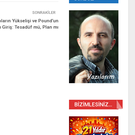
SONRAKILER
oların Yükselişi ve Pound’un
ı Giriş: Tesadüf mü, Plan mı
BIZIMLESINIZ…