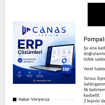
Pompalı
Şu ana kad
doğrulanmı
tüfek saldır
Yerel habe
Tarsus ilçe
Saldırganın
İlk belirle
kaybetti.
Haber Veriyoruz
2 kişinin d