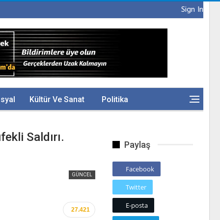
Sign In
syal
Kültür Ve Sanat
Politika
ekli Saldırı.
Paylaş
Facebook
GÜNCEL
Twitter
E-posta
27.421