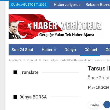
Haberveriyoruz
Reklam Bann
CUMA, AĞUSTOS 7, 2026
Son 24 Saat
Haber
Dünya
Güncel
G
Ana Sayfa
Güncel
Tarsus ilçesi Kadelli Dörtler mevkiinde pompalı tüfekl
Sağlık
Firmalar
Tarsus I
Translate
Önce 2 kişi
May 18, 2026
Dünya BORSA
Paylaş