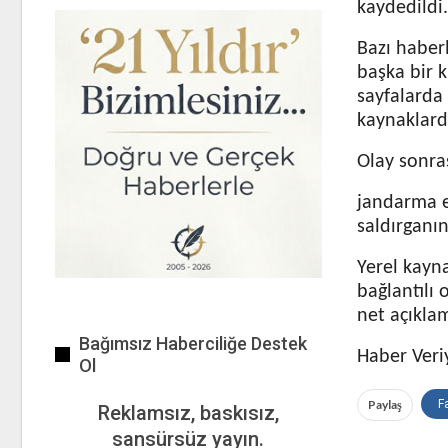
kaydedildi.
Bazı haber
başka bir k
sayfalarda 
kaynaklard
Olay sonras
jandarma ek
saldırganın
Yerel kayn
bağlantılı
net açıkla
Bağımsız Haberciliğe Destek
Haber Veri
Ol
Paylaş
F
Reklamsız, baskısız,
sansürsüz yayın.