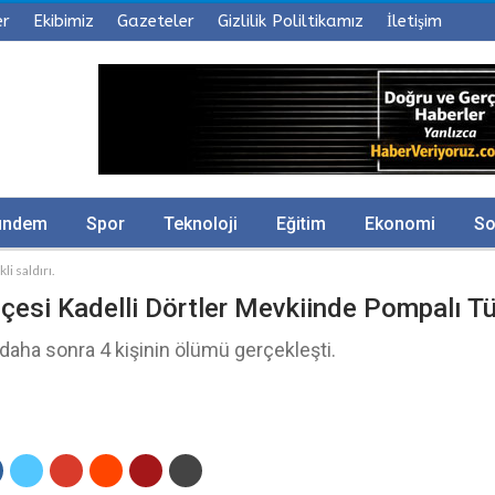
er
Ekibimiz
Gazeteler
Gizlilik Poliltikamız
İletişim
ündem
Spor
Teknoloji
Eğitim
Ekonomi
So
i saldırı.
lçesi Kadelli Dörtler Mevkiinde Pompalı Tüf
 daha sonra 4 kişinin ölümü gerçekleşti.