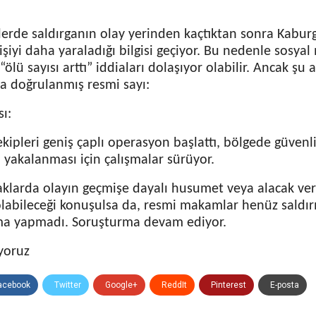
lerde saldırganın olay yerinden kaçtıktan sonra Kabur
işiyi daha yaraladığı bilgisi geçiyor. Bu nedenle sosya
“ölü sayısı arttı” iddiaları dolaşıyor olabilir. Ancak şu a
a doğrulanmış resmi sayı:
ı:
ipleri geniş çaplı operasyon başlattı, bölgede güvenlik
 yakalanması için çalışmalar sürüyor.
aklarda olayın geçmişe dayalı husumet veya alacak ve
 olabileceği konuşulsa da, resmi makamlar henüz saldı
ma yapmadı. Soruşturma devam ediyor.
yoruz
acebook
Twitter
Google+
ReddIt
Pinterest
E-posta