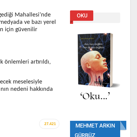
gediği Mahallesi’nde
OKU
l medyada ve bazı yerel
n için güvenilir
 önlemleri artırıldı,
recek meselesiyle
rının nedeni hakkında
27.421
MEHMET ARKIN
GÜRBÜZ