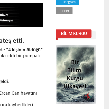
Telegram
Print
BILIM KURGU
teş etti.
rde
“4 kişinin öldüğü”
k ciddi bir pompalı
eldi.
 Ercan Can hayatını
ını kaybettikleri