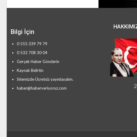
HAKKIMI
Bilgi İçin
0 555 339 79 79
0 532 708 30 04
Gerçek Haber Gönderin
Kaynak Belirtin
Sitemizde Ücretsiz yayınlayalım.
2
haber@haberveriyoruz.com