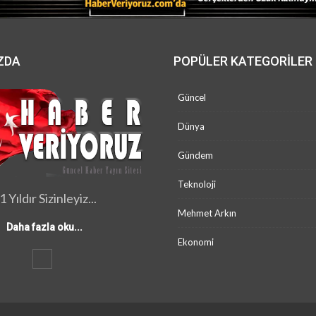
ZDA
POPÜLER KATEGORILER
Güncel
Dünya
Gündem
Teknoloji
1 Yıldır Sizinleyiz...
Mehmet Arkın
Daha fazla oku...
Ekonomi