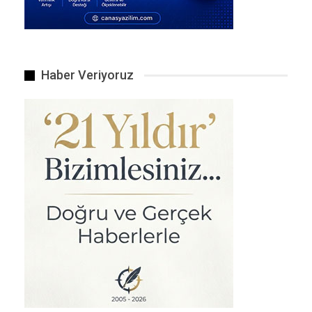
fidanlar ezilmiş vaziyette.
Torf Ne İşe Yarıyor? Çıkarılan bu madde, azot
bakımından zengin olduğu için seracılıkta ve
tarlalarda gübre olarak kullanılıyor .
Haber Veriyoruz
Çevrede Ne Yapılıyor? | Feldispat
Madenciliği
Gölün hemen çevresindeki ormanlık alanda ise
çok daha büyük çaplı bir plan yürütülüyor:
Madenin Adı:
Feldispat (Feldspat). Seramik,
porselen ve cam yapımında kullanılan kritik bir
hammadde .
Büyüklüğü ve Etkisi:
Planlanan maden
sahasının, Süleymanlı Yayla Gölü’nün yaklaşık 7
katı büyüklüğünde olduğu belirtiliyor .