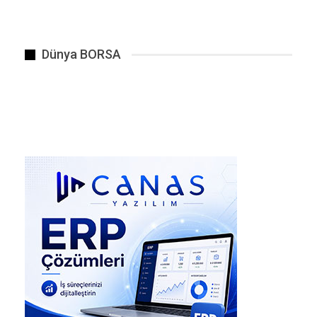
göğsünden bıçaklayarak öldürdü. Olay sonrası
kaçan kayınpederi arama çalışmaları devam
ediyor.
Dünya BORSA
Adana (Sarıçam):
Uyuşturucu ve kumar borcu
parası nedeniyle çıkan tartışmada, kendisine
bıçakla saldıran 23 yaşındaki oğlu Ahmet Kaan
Kayhan’ı tabancayla vurarak öldüren emekli
polis memuru Faruk Kayhan tutuklandı.
Kaynak. Gemini
Haber Veriyoruz