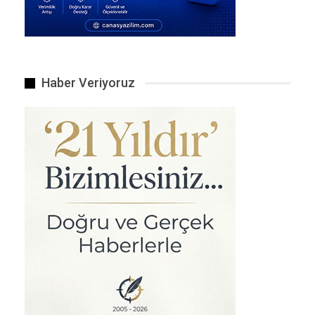
MASAK raporunda Kütahyalı’nın “şüpheli”
konumunda bulunan ve “kasa hesap” olarak
değerlendirilen kişiler arasında olduğu belirtildi
. Raporda yer alan iddialara göre:
Haber Veriyoruz
2022-2024 yılları arasında Kütahyalı’nın
hesabındaki para hareketleri:
İşlem Türü Tutar
Toplam para girişi 16 milyon 141 bin 893 TL
Toplam para çıkışı 1 milyon 472 bin 582 TL
6 Ödeme Kuruluşundan 35 Milyon TL
Aynı dönemde, 6 farklı elektronik para ve
ödeme kuruluşu üzerinden Kütahyalı’nın
hesabına toplam 35 milyon 201 bin 344 TL giriş
olduğu değerlendirildi. Bu kuruluşlar şunlardır:
Sipay, Fzpay, Paladyum, Elekse, Birleşim Ödeme
ve Faturamatik .
El Konulan Mal Varlıkları (Genel Operasyon