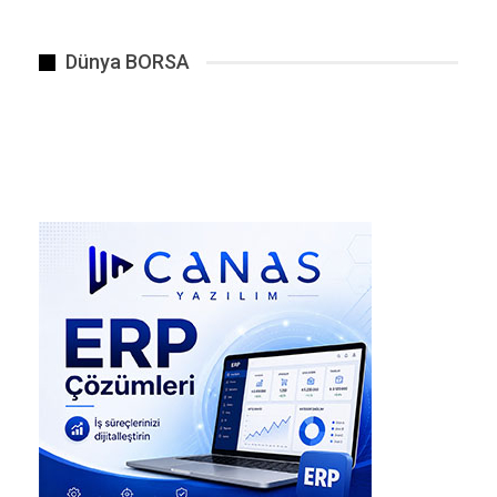
toplam 200 kişi hakkında gözaltı kararı verildi.
Şüpheliler arasında:
Dünya BORSA
3 banka yöneticisi (Türkiye İş Bankası’ndan iki
üst düzey isim dahil)
8 emniyet personeli (polis memurları, komiser)
4 avukat
Adalet Bakanı Akın Gürlek’in açıklamasına göre,
MASAK raporları ve teknik takipler sonucunda
yaklaşık 100 milyar TL ve 2 milyar dolar
seviyesinde suç gelirinin finansal sistem
içerisinde aklandığı tespit edildi .
Rasim Ozan Kütahyalı Hakkındaki
İddialar ve Mal Varlığı
“Kasa Hesap” İddiaları