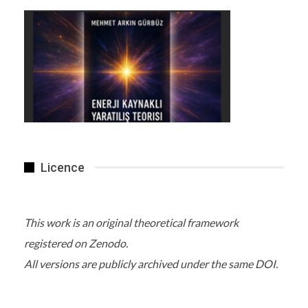
Soruşturma devam ettiğinden, Kütahyalı ve
diğer şüpheliler hakkındaki kesin suçlamalar ve
olası cezai süreçler önümüzdeki günlerde
netleşecektir.
Kaynak. DS
Haber Veriyoruz
Licence
This work is an original theoretical framework
registered on Zenodo.
All versions are publicly archived under the same DOI.