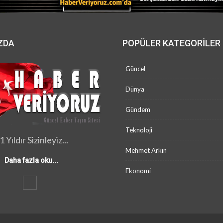
ZDA
POPÜLER KATEGORILER
Güncel
Dünya
Gündem
Teknoloji
1 Yıldır Sizinleyiz...
Mehmet Arkın
Daha fazla oku...
Ekonomi