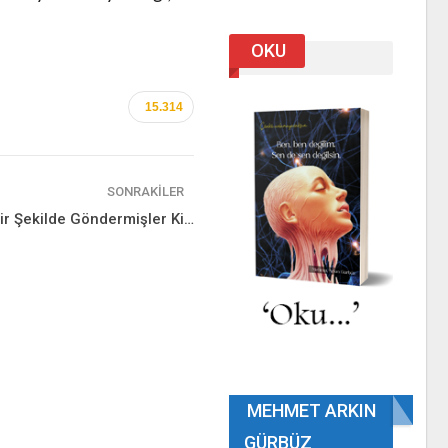
OKU
15.314
SONRAKILER
ir Şekilde Göndermişler Ki…
MEHMET ARKIN
GÜRBÜZ