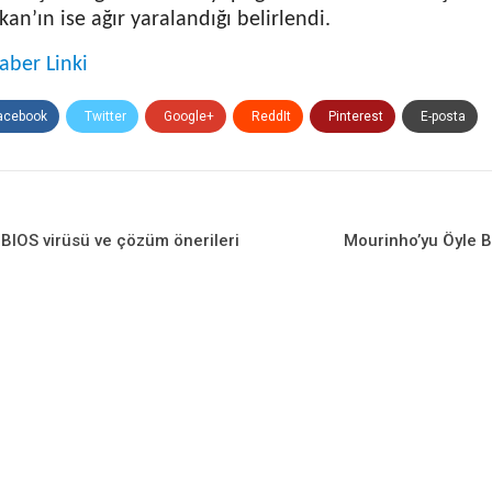
kan’ın ise ağır yaralandığı belirlendi.
aber Linki
acebook
Twitter
Google+
ReddIt
Pinterest
E-posta
 BIOS virüsü ve çözüm önerileri
Mourinho’yu Öyle B