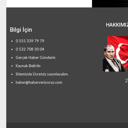
HAKKIMI
Bilgi İçin
0 555 339 79 79
0 532 708 30 04
Gerçek Haber Gönderin
Kaynak Belirtin
Sitemizde Ücretsiz yayınlayalım.
2
haber@haberveriyoruz.com