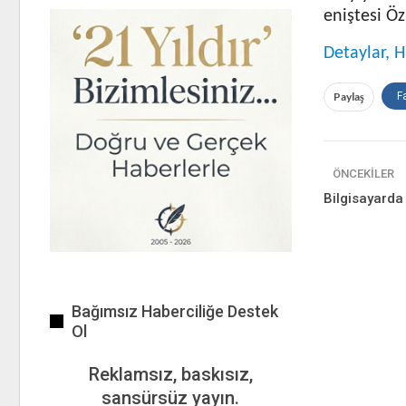
eniştesi Öz
Detaylar, H
Paylaş
F
ÖNCEKILER
Bilgisayarda
Bağımsız Haberciliğe Destek
Ol
Reklamsız, baskısız,
sansürsüz yayın.