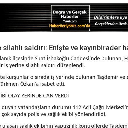
e silahlı saldırı: Enişte ve kayınbirader h
anık ilçesinde Suat İshakoğlu Caddesi’nde bulunan, Ha
ir iş yerine silahlı saldırı düzenlendi.
şte kurşunlar o sırada iş yerinde bulunan Taşdemir ve 
Türkmen Özkan’a isabet etti.
HİBİ OLAY YERİNDE CAN VERDİ
ni duyan vatandaşların durumu 112 Acil Çağrı Merkezi’
 çok sayıda polis ve sağlık ekibi yönlendirildi.
 ulaşan sağlık ekibinin yaptığı ilk kontrollerde Taşdemi