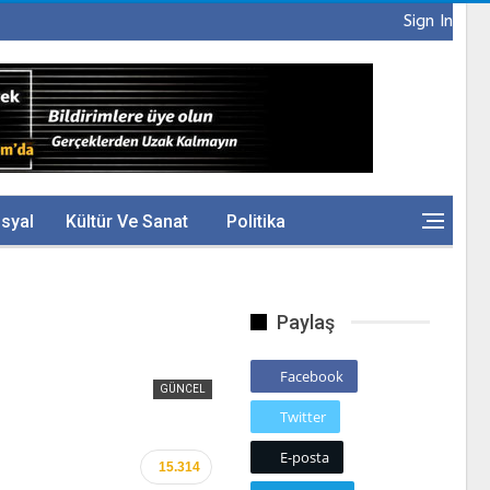
Sign In
syal
Kültür Ve Sanat
Politika
Paylaş
Facebook
GÜNCEL
Twitter
E-posta
15.314