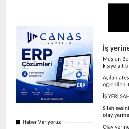
İş yerin
Muş’un Bul
kişiye ait b
Açılan ate
öğrenilen 
İŞ YERİ SA
Silah sesi
olay yerine
Haber Veriyoruz
Olay yerine