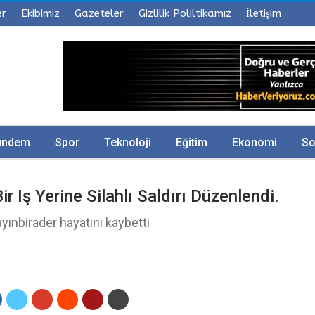
er
Ekibimiz
Gazeteler
Gizlilik Poliltikamız
İletişim
ündem
Spor
Teknoloji
Eğitim
Ekonomi
So
ir Iş Yerine Silahlı Saldırı Düzenlendi.
ayınbirader hayatını kaybetti