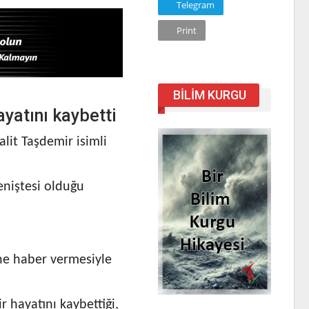
Telegram
Print
BILIM KURGU
ayatını kaybetti
lit Taşdemir isimli
eniştesi olduğu
ne haber vermesiyle
r hayatını kaybettiği,