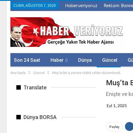
Haberveriyoruz
Reklam Bann
CUMA, AĞUSTOS 7, 2026
Son 24 Saat
Haber
Dünya
Güncel
G
Ana Sayfa
Güncel
Muş’ta bir iş yerine silahlı saldırı düzenlendi.
Sağlık
Firmalar
Muş’ta B
Translate
Enişte ve k
Eyl 1, 2025
Dünya BORSA
Paylaş