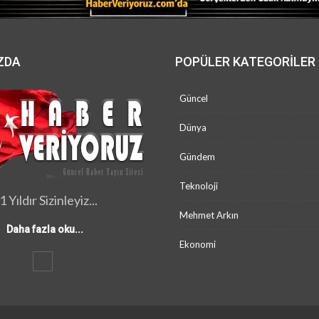
ZDA
POPÜLER KATEGORILER
Güncel
Dünya
Gündem
Teknoloji
1 Yıldır Sizinleyiz...
Mehmet Arkın
Daha fazla oku...
Ekonomi