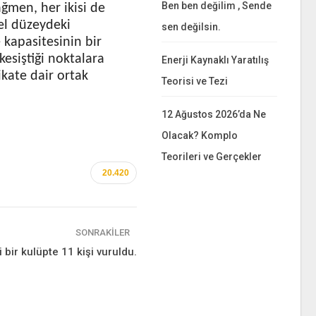
Ben ben değilim , Sende
ağmen, her ikisi de
sel düzeydeki
sen değilsin.
 kapasitesinin bir
kesiştiği noktalara
Enerji Kaynaklı Yaratılış
ikate dair ortak
Teorisi ve Tezi
12 Ağustos 2026’da Ne
Olacak? Komplo
Teorileri ve Gerçekler
20.420
SONRAKILER
 bir kulüpte 11 kişi vuruldu.