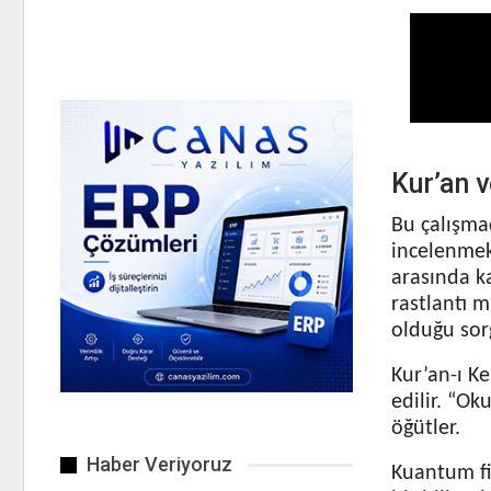
Kur’an v
Bu çalışma
incelenmekt
arasında ka
rastlantı 
olduğu sor
Kur’an-ı K
edilir. “O
öğütler.
Haber Veriyoruz
Kuantum fiz