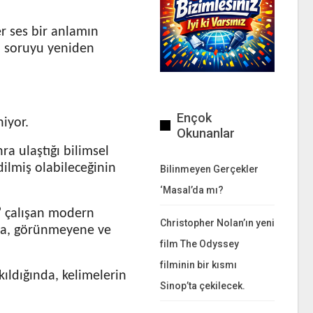
er ses bir anlamın
bu soruyu yeniden
Ençok
iyor.
Okunanlar
ra ulaştığı bilimsel
dilmiş olabileceğinin
Bilinmeyen Gerçekler
‘Masal’da mı?
a” çalışan modern
Christopher Nolan’ın yeni
rına, görünmeyene ve
film The Odyssey
filminin bir kısmı
kıldığında, kelimelerin
Sinop’ta çekilecek.