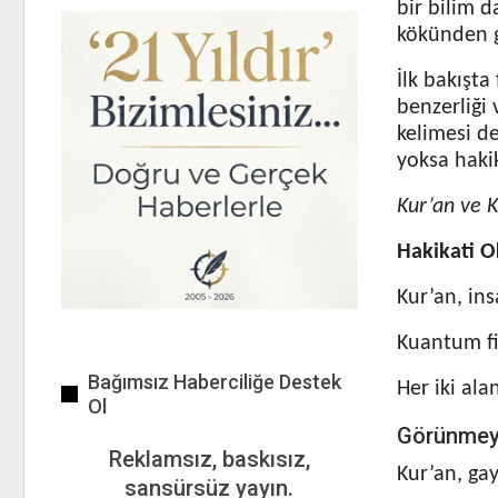
bir bilim 
kökünden ge
İlk bakışta
benzerliği 
kelimesi de
yoksa hakik
Kur’an ve 
Hakikati 
Kur’an, in
Kuantum fiz
Bağımsız Haberciliğe Destek
Her iki ala
Ol
Görünmey
Reklamsız, baskısız,
Kur’an, ga
sansürsüz yayın.