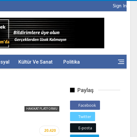
Sign In
syal
Kültür Ve Sanat
Politika
Paylaş
Facebook
HAKIKAT PLATFORMU
Twitter
E-posta
20.420