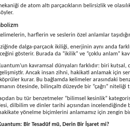
aniği de atom altı parçacıkların belirsizlik ve olasılık
öyler.
mbolizm
elimelerin, harflerin ve seslerin özel anlamlar taşıdığın
iğinde dalga-parçacık ikiliği, enerjinin aynı anda fark
eğini gösterir. Burada da “ikilik” ve “çoklu anlam” kav
uantum’un kavramsal dünyaları farklıdır: biri kutsal, d
lişmiştir. Ancak insan zihni, hakikati anlamak için se
köprüler kurar. Bu bağlamda kelimeler arasındaki benze
lmanın ötesinde, bilinçaltı düzeyde bir “çağrı” niteliği ta
çıdan bu tür benzetmeler “bilimsel kesinlik” kategori
fesi, dilbilim ve dinler tarihi açısından incelendiğinde b
 hakikate yönelme biçimlerini anlamamız için zengin b
Kuantum: Bir Tesadüf mü, Derin Bir İşaret mi?