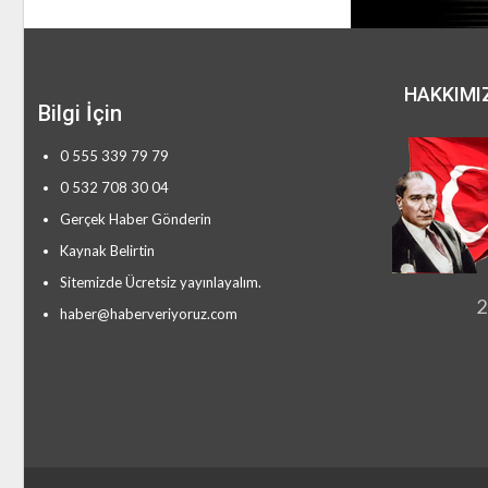
HAKKIMI
Bilgi İçin
0 555 339 79 79
0 532 708 30 04
Gerçek Haber Gönderin
Kaynak Belirtin
Sitemizde Ücretsiz yayınlayalım.
2
haber@haberveriyoruz.com