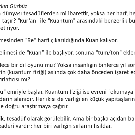
kın Gürbüz
 dünyası tesadüflerden mi ibarettir, yoksa her harf, h
mi taşır? “Kur’an” ile “Kuantum” arasındaki benzerlik 
tiriyor.
mesinden “Re” harfi çıkarıldığında Kuan kalıyor.
limesi de “Kuan” ile başlıyor, sonuna “tum/ton” eklen
ece bir dil oyunu mu? Yoksa insanlığın binlerce yıl son
rin (kuantum fiziği) aslında çok daha önceden işaret e
tırlatıcısı mı?
ku” emriyle başlar. Kuantum fiziği ise evreni “okumay
derin alanıdır. Her ikisi de varlığı en küçük yapıtaşla
e doğru araştırmaya çağırır.
k, tesadüf olarak görülebilir. Ama bir başka açıdan ba
aderi vardır; her biri varlığın sırlarını fısıldar.