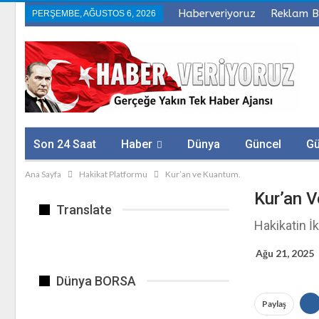
Haberveriyoruz
Reklam B
PERŞEMBE, AĞUSTOS 6, 2026
Son 24 Saat
Haber
Dünya
Güncel
G
Ana Sayfa
Hakikat Platformu
Kur’an ve Kuantum.
Sağlık
Firmalar
Kur’an 
Translate
Hakikatin İk
Ağu 21, 2025
Dünya BORSA
Paylaş