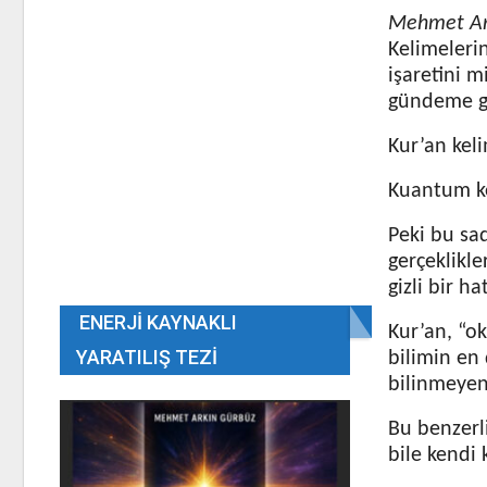
Mehmet Ar
Kelimelerin
işaretini 
gündeme ge
Kur’an keli
Kuantum ke
Peki bu sad
gerçeklikle
gizli bir ha
ENERJI KAYNAKLI
Kur’an, “o
YARATILIŞ TEZI
bilimin en 
bilinmeyen
Bu benzerli
bile kendi k