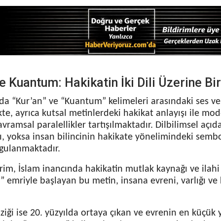
e Kuantum: Hakikatin İki Dili Üzerine Bi
da “Kur’an” ve “Kuantum” kelimeleri arasındaki ses ve
e, ayrıca kutsal metinlerdeki hakikat anlayışı ile mode
vramsal paralellikler tartışılmaktadır. Dilbilimsel açıd
mı, yoksa insan bilincinin hakikate yönelimindeki semb
gulanmaktadır.
erim, İslam inancında hakikatin mutlak kaynağı ve ilah
ku” emriyle başlayan bu metin, insana evreni, varlığı v
iği ise 20. yüzyılda ortaya çıkan ve evrenin en küçük y