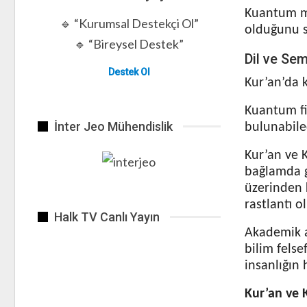
Kuantum mek
🔹 “Kurumsal Destekçi Ol”
olduğunu s
🔹 “Bireysel Destek”
Dil ve Se
Destek Ol
Kur’an’da k
Kuantum fiz
İnter Jeo Mühendislik
bulunabilec
Kur’an ve K
bağlamda ge
üzerinden 
rastlantı o
Halk TV Canlı Yayın
Akademik a
bilim felse
insanlığın
Kur’an ve 