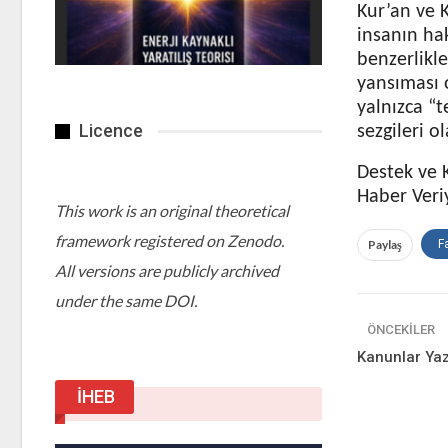
Kur’an ve K
insanın ha
benzerlikle
yansıması o
yalnızca “
Licence
sezgileri 
Destek ve 
Haber Veri
This work is an original theoretical
framework registered on Zenodo.
Paylaş
F
All versions are publicly archived
under the same DOI.
ÖNCEKILER
Kanunlar Yaz
İHEB