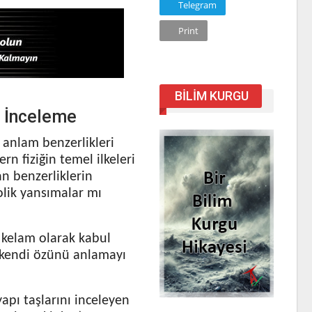
Telegram
Print
BILIM KURGU
r İnceleme
 anlam benzerlikleri
rn fiziğin temel ilkeleri
an benzerliklerin
olik yansımalar mı
i kelam olarak kabul
e kendi özünü anlamayı
apı taşlarını inceleyen