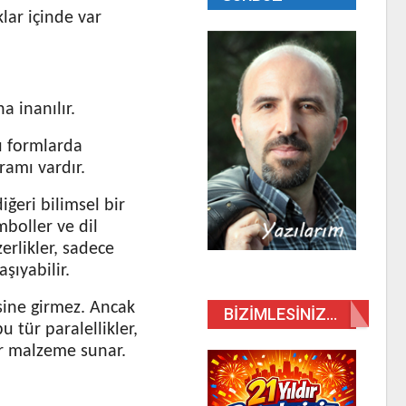
lar içinde var
a inanılır.
lı formlarda
ramı vardır.
iğeri bilimsel bir
mboller ve dil
rlikler, sadece
şıyabilir.
sine girmez. Ancak
BIZIMLESINIZ…
u tür paralellikler,
ir malzeme sunar.