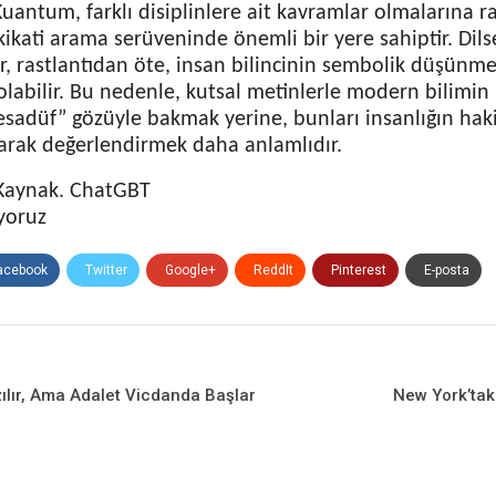
uantum, farklı disiplinlere ait kavramlar olmalarına r
kikati arama serüveninde önemli bir yere sahiptir. Dil
r, rastlantıdan öte, insan bilincinin sembolik düşünme
labilir. Bu nedenle, kutsal metinlerle modern bilimin 
tesadüf” gözüyle bakmak yerine, bunları insanlığın hak
olarak değerlendirmek daha anlamlıdır.
Kaynak. ChatGBT
yoruz
acebook
Twitter
Google+
ReddIt
Pinterest
E-posta
ılır, Ama Adalet Vicdanda Başlar
New York’taki