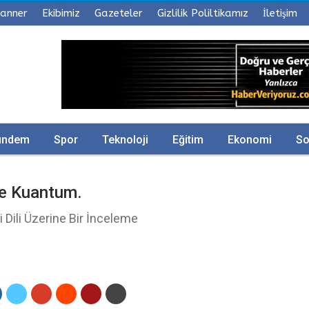
anner
Ekibimiz
Gazeteler
Gizlilik Poliltikamız
İletişim
ündem
Spor
Teknoloji
Eğitim
Ekonomi
So
Ve Kuantum.
i Dili Üzerine Bir İnceleme