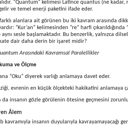
dalıdır. “Quantum” kelimesi Latince quantus (ne kadar,
lir ve temel enerji paketini ifade eder.
 farklı alanlara ait görünen bu iki kavram arasında dikka
vardır: “Kur’an” kelimesinden “re” harfi çıkarıldığında
 aynı sesle başlamaktadır. Bu benzerlik, yalnızca dilsel 
ate dair daha derin bir işaret midir?
Kuantum Arasındaki Kavramsal Paralellikler
Okuma ve Ölçme
sana “Oku” diyerek varlığı anlamaya davet eder.
iği, evrenin en küçük ölçekteki hakikatini anlamaya çal
n da insanın gözle görülenin ötesine geçmesini zorunlu 
en Âlem
yb kavramıyla insanın duyularıyla kavrayamayacağı gerç