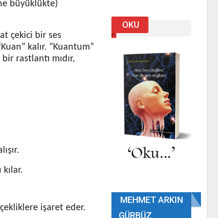
 ne büyüklükte)
OKU
t çekici bir ses
 “Kuan” kalır. “Kuantum”
bir rastlantı mıdır,
ışır.
kılar.
MEHMET ARKIN
ekliklere işaret eder.
GÜRBÜZ