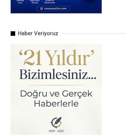
öneriyor.
Çözüm Ne?
Yeşil enerji politikalarının yaygınlaştırılması,
Haber Veriyoruz
Araç emisyonlarının sıkı denetimi,
Şehir planlamada yeşil alanların artırılması, bu
krizle mücadelede kritik adımlar olarak
görülüyor.
“Temiz hava, sadece akciğerlerimiz için değil,
beynimiz için de hayati önem taşıyor.”
Haber Veriyoruz