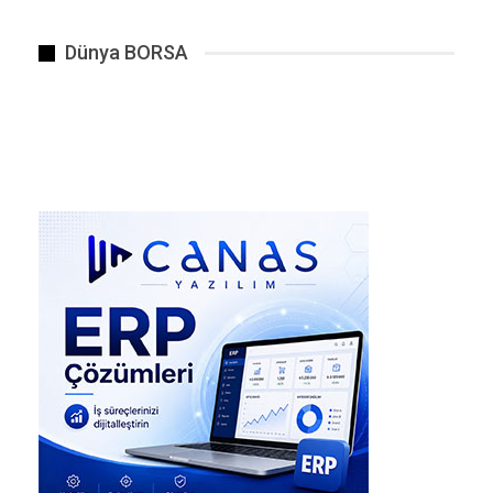
Çarpıcı Veriler
ABD’de yapılan bir araştırmada, yüksek hava
Dünya BORSA
kirliliği olan bölgelerde yaşayan yaşlı bireylerde
demans görülme oranının %50’ye kadar daha
fazla olduğu tespit edildi.
Dünya Sağlık Örgütü (WHO), hava kirliliğini
“görünmez katil” olarak nitelendiriyor ve her yıl
milyonlarca erken ölüme neden olduğunu
belirtiyor.
Uzmanlar Uyarıyor
Nöroloji uzmanları, özellikle büyük şehirlerde
yaşayanların bu riski azaltmak için:
✔ Hava kalitesi takibi yapmalarını,
✔ Yoğun trafikli bölgelerde uzun süre
kalmamalarını,
✔ Eve hava filtreleme sistemleri kurmalarını**