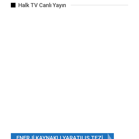
Halk TV Canlı Yayın
İBB’ye yönelik 4. dalga operasyonu
ÖNCEKI
SONRAKI
1 2.648
BENZER HABER
Konya’nın ünlü süt firması Damsa Süt. Damsa
Süt iflas…
Ara 25, 2023
Önce özgürlük sonra kısıtlama…
Haz 29, 2019
ENERJI KAYNAKLI YARATILIŞ TEZI