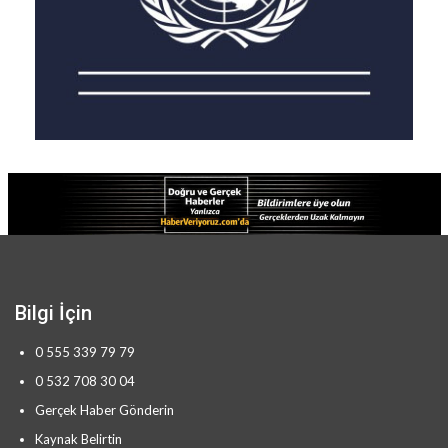
“Emeklilerimizin sorunlarını çözmek için
çalışıyoruz” açıklaması yaptı.
2025 ikinci yarı yılında ek zam
yapılabileceği
sinyali verildi.
Haber Veriyoruz
Bilgi İçin
0 555 339 79 79
0 532 708 30 04
Gerçek Haber Gönderin
Kaynak Belirtin