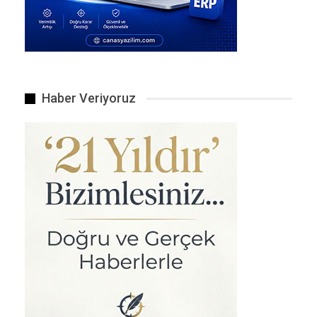
Bilim adamları ilk kez petri kabında mükemmel insan…
Haber Veriyoruz
Nadir Bir Mars Toz Şeytanı Çarpışmasını Şaşırtıcı Detaylarla…