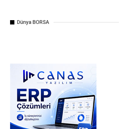
var:
Kuraklık riski, sulama maliyetleri mazot ve
üretim giderleri bazı bölgelerde verim düşüşü.
Bu ne anlama geliyor?
Dünya BORSA
Yaz sonuna doğru: sebze, eyve, temel gıda
ürünlerinde yeni fiyat baskıları olabilir.
Kiralık konut sorunu çözülmüş değil
Büyük şehirlerde “sessiz kira krizi” devam
ediyor. Özellikle: gençler, öğrenciler, yeni ev
kuracak aileler için erişilebilir konut hâlâ zor.
Olağan durum şu: fiyatlar bazı bölgelerde
sabitlense bile gelire göre hâlâ çok yüksek.
İş dünyasında sessiz dönüşüm
başladı
Çok konuşulmuyor ama ciddi değişim var: yapay
zekâ kullanımı artıyor, bazı ofis işleri dönüşüyor,