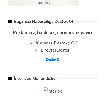
kararlarında yavaşlama
Genel özet: Olağan durum ne?
Şu an ne Türkiye’de ne dünyada “ani çöküş”
Bağımsız Haberciliğe Destek Ol
havası var. Ama sistem şu şekilde ilerliyor: Her
şey çalışıyor gibi görünüyor, fakat herkes
Reklamsız, baskısız, sansürsüz yayın.
temkinli. Yani: vatandaş harcamada temkinli,
🔹 “Kurumsal Destekçi Ol”
şirket yatırımda temkinli, devletler karar almada
temkinli, piyasalar beklemede.
🔹 “Bireysel Destek”
Haber Veriyoruz
Destek Ol
İnter Jeo Mühendislik