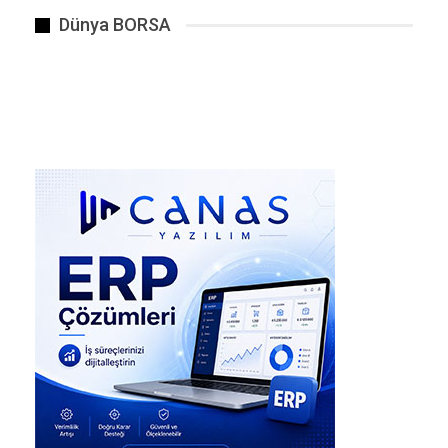
maddi hasar şu şekilde :
Dünya BORSA
Konutlar: Yaklaşık 85-100 binada hasar oluştu.
Okullar:
39 okulda çatı uçması ve cam kırılması
nedeniyle hasar meydana geldi. Bu nedenle il
genelinde eğitime 1 gün ara verildi.
Tarım:
Özellikle Nizip, Karkamış ve Şahinbey
ilçelerindeki tarım alanları zarar gördü.
Hortumun Vurduğu Noktalar:
Oğuzeli ilçesi en çok etkilenen yerlerin başında
geldi. Burada oluşan hortum, araçları
metrelerce savurdu, kamyonları devirdi.
Hortuma kapılan bir aracın sürücüsü yaralandı .
Bazı anlarda vatandaşların havaya savrulduğu
anlar yaşandı .