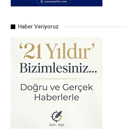
Can Kaybı ve Yaralılar:
Can Kaybı:
Yoğun müdahaleye rağmen, 27
Nisan’da Şahinbey ilçesinde sel sularına kapılan
Haber Veriyoruz
34 yaşındaki Mehmet Oğlakçı hayatını kaybetti.
140 kişilik ekip tarafından uzun süre aranan
Oğlakçı’nın cansız bedenine ulaşıldı .
Yaralılar:
3 Mayıs’taki süper hücrede ise 23 kişi
yaralandı. Vali Çeber, yaralılardan birinin
durumunun orta, diğerlerinin ise hafif olduğunu
belirtti .
📰 Olaylara Anında Müdahale
Yaşanan yoğun felaketin ardından Gaziantep
Valiliği ve belediye ekipleri anında harekete
geçti :
Taşkın Riski: Alleben Deresi’nde oluşan taşkın