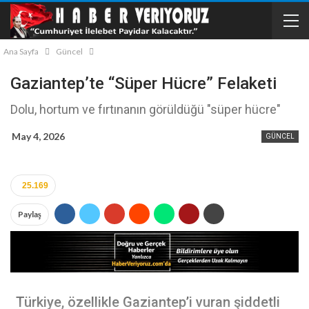
Ana Sayfa
Güncel
Gaziantep’te “Süper Hücre” Felaketi
Dolu, hortum ve fırtınanın görüldüğü "süper hücre"
May 4, 2026
GÜNCEL
25.169
Paylaş
Türkiye, özellikle Gaziantep’i vuran şiddetli