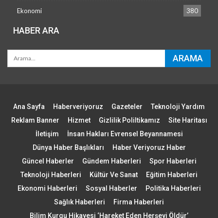
Ekonomi
380
HABER ARA
Ana Sayfa
Haberveriyoruz
Gazeteler
Teknoloji Yardım
Reklam Banner
Hizmet
Gizlilik Poliltikamız
Site Haritası
İletişim
İnsan Hakları Evrensel Beyannamesi
Dünya Haber Başlıkları
Haber Veriyoruz Haber
Güncel Haberler
Gündem Haberleri
Spor Haberleri
Teknoloji Haberleri
Kültür Ve Sanat
Eğitim Haberleri
Ekonomi Haberleri
Sosyal Haberler
Politika Haberleri
Sağlık Haberleri
Firma Haberleri
Bilim Kurgu Hikayesi ‘Hareket Eden Herşeyi Öldür’