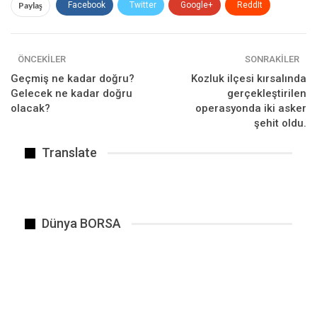
Paylaş
Facebook
Twitter
Google+
ReddIt
Merkez Bankası’ndan dövizi dengelemek için
yeni…
WhatsApp
Pinterest
E-posta
ÖNCEKILER
SONRAKILER
Geçmiş ne kadar doğru?
Kozluk ilçesi kırsalında
Bu gece yarısından itibaren geçerli olmak üzere
Gelecek ne kadar doğru
gerçekleştirilen
oto gaza…
olacak?
operasyonda iki asker
şehit oldu.
Dolardaki ani artış, kuru 7’nin altında tutmak
Translate
için…
Cumhurbaşkanlığı vadeli mevduat hesabı
Dünya BORSA
sahiplerini ilgilendiren bir kararname yayımladı.
Üç ay süreyle bankalardaki Türk lirası mevduat
hesaplarından alınan vergi oranı düşürüldü. 6 aya
kadar olan döviz mevduatı vergi oranı yüzde 20’ye
yükseldi.