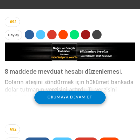
692
Paylaş
8 maddede mevduat hesabı düzenlemesi.
Doların ateşini söndürmek için hükümet bankada
dolar tutmanın vergisini artırdı, TL vergisini
düşürdü Buna göre 6 aya kadar vadeli döviz
OKUMAYA DEVAM ET
hesabının vergi oranı yüzde 18’den 20’ye çıkarıldı.
Bir yıldan uzun vadeli TL hesapları için vergi oranı
yüzde 10’dan 0’a indirildi.
692
BENZER HABER