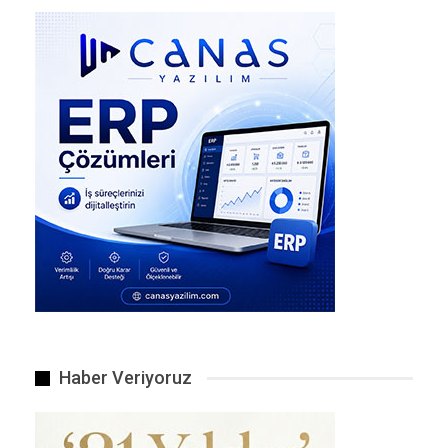
Türk lirası mevduat hesabında vergi oranının
düşürülmesini, döviz mevduatında vergi
oranlarının arttırılmasını içeren Cumhurbaşkanı
kararnamesi Resmi Gazete’de yayımlandı. İşte
mevduat hesabıyla ilgili vergi düzenlemesinin
detayları…
Detaylar, Haber Linki
Haber Veriyoruz