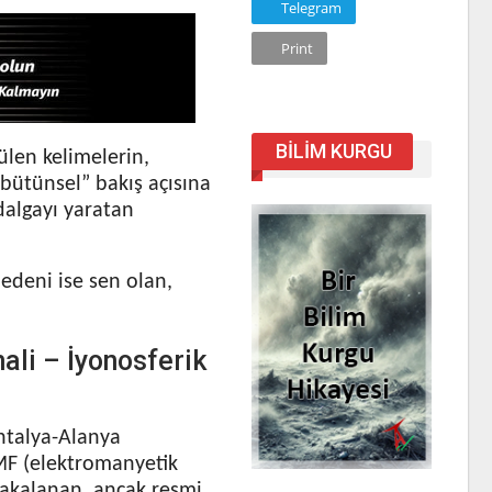
Telegram
Print
BILIM KURGU
len kelimelerin,
“bütünsel” bakış açısına
 dalgayı yaratan
edeni ise sen olan,
li – İyonosferik
Antalya-Alanya
MF (elektromanyetik
 yakalanan, ancak resmi