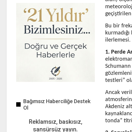
meteoroloj
geçiştirile
Bu bir fre
kurmadığı b
ilerlemesi.
1. Perde Ar
elektromany
Schumann R
gözlemleni
testleri” o
Ancak veril
atmosferin 
Bağımsız Haberciliğe Destek
Akdeniz al
Ol
kaynakland
tonda” titr
Reklamsız, baskısız,
sansürsüz yayın.