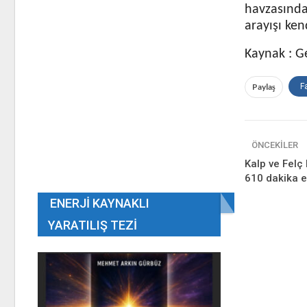
havzasında
arayışı kend
Kaynak : Ge
Paylaş
F
ÖNCEKILER
Kalp ve Felç 
610 dakika e
ENERJI KAYNAKLI
YARATILIŞ TEZI