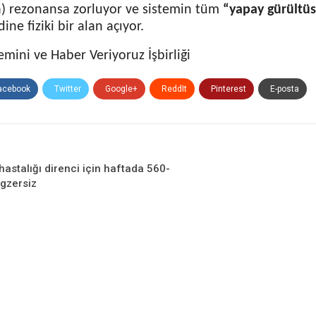
) rezonansa zorluyor ve sistemin tüm
“yapay gürültü
ine fiziki bir alan açıyor.
mini ve Haber Veriyoruz İşbirliği
acebook
Twitter
Google+
ReddIt
Pinterest
E-posta
hastalığı direnci için haftada 560-
gzersiz