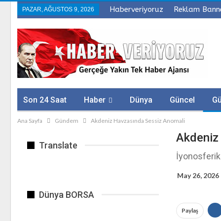
Haberveriyoruz
Reklam Bann
PAZAR, AĞUSTOS 9, 2026
Son 24 Saat
Haber
Dünya
Güncel
G
Ana Sayfa
Gündem
Akdeniz Havzasında Sessiz Anomali
Sağlık
Firmalar
Akdeniz
Translate
İyonosferik
May 26, 2026
Dünya BORSA
Paylaş