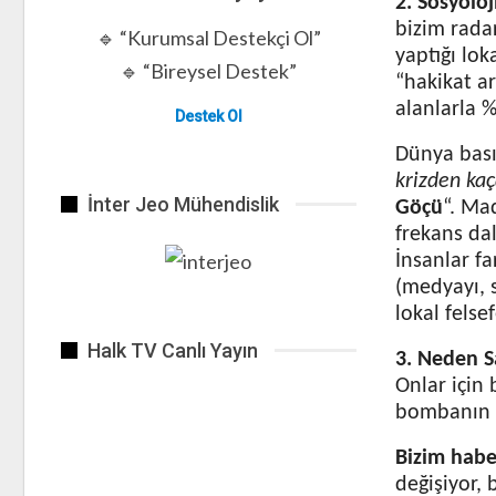
2. Sosyoloj
bizim rada
🔹 “Kurumsal Destekçi Ol”
yaptığı lok
🔹 “Bireysel Destek”
“hakikat ar
alanlarla 
Destek Ol
Dünya bası
krizden ka
İnter Jeo Mühendislik
Göçü
“. Ma
frekans dal
İnsanlar f
(medyayı, s
lokal felse
Halk TV Canlı Yayın
3. Neden S
Onlar için 
bombanın p
Bizim haber
değişiyor, 