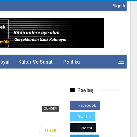
Sign In
syal
Kültür Ve Sanat
Politika
Paylaş
Facebook
GÜNDEM
Twitter
E-posta
77.839