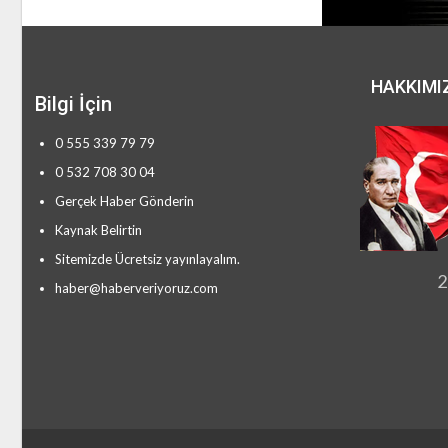
HAKKIMI
Bilgi İçin
0 555 339 79 79
0 532 708 30 04
Gerçek Haber Gönderin
Kaynak Belirtin
Sitemizde Ücretsiz yayınlayalım.
2
haber@haberveriyoruz.com