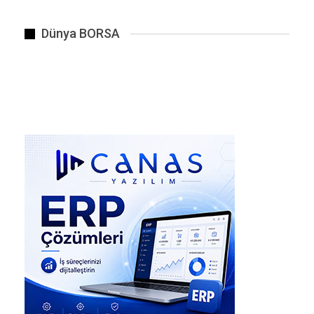
şakayıkları, deniz hıyarları ve kaşık
solucanlarıyla dolu sahneler kaydetti… ezici
Dünya BORSA
basınç ve tam karanlıkta gelişen bir topluluk.
Bu, şimdiye kadar kaydedilmiş en derin
kemosentetik ekosistem ve deniz biyolojisinin
hadal bölgesine dair beklentilerini kökten
değiştiriyor.
Bu dalışlar sadece derinlik rekorlarını zorlamadı;
yaşamın yaratıcılık haritasını da genişletti. Daha
önce, kimyasal enerjiyle beslenen soğuk sızıntı
(cold-seep) ekosistemleri, yamaçta binlerce
metre daha yukarıda biliniyordu. Şimdi benzer
vahaların 9,5 km’nin altında da var olduğunu
öğrendik; su sıcaklığının donma noktasına yakın
olduğu ve basıncın standart ekipmanı
parçalayabileceği bir derinlikte. Deniz biyolojisi
açısından bu, güneş ışığından uzakta, daha önce
hiç örneklenmemiş yerlerde besin ağları