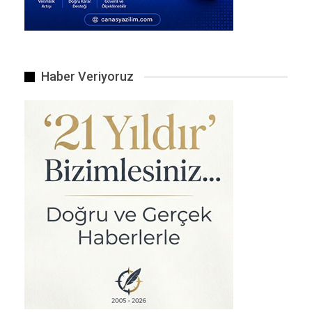
kurulabileceği anlamına geliyor.
Güneş Işığı Olmadan Deniz Biyolojisi
Fotosentez doğanın güneş enerjili planıysa,
kemosentez de onun yeraltı bataryasıdır. Bu
Haber Veriyoruz
hendeklerde, deniz tabanından metan ve
hidrojen sülfür içeren sıvılar sızıyor.
Mikroorganizmalar bu kimyasalları oksitleyerek
organik madde üretiyor ve besin zincirinin
temelini oluşturuyor.
Buradaki birçok hayvan, sindirim işlemini
dokularında yaşayan bakterilere devrediyor:
Tüp solucanları, gerçek bir sindirim sistemine
sahip değil ve mikrobiyal ortaklarına güveniyor.
Büyük beyaz midyeler, sızıntı gazlarını besine
dönüştüren simbiyotik bakteriler barındırıyor.