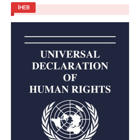
daha fazla haritalamak, daha fazla örneklemek.
İHEB
Ekipler, Fendouzhe ile yeni dalışlar, sızıntı
alanlarının daha iyi görüntülenmesi, simbiyotik
bakteriler üzerinde genomik çalışmalar ve gaz
akışını izlemek için uzun vadeli sensörler
planlıyor.
Keşifler arttıkça, derin deniz madenciliği ve
ekosistemlere etkisi hakkındaki politika
tartışmaları da büyüyor. Aynı jeoloji, hem
vahaları yaratıyor hem de değerli mineralleri
yoğunlaştırıyor. Herhangi bir endüstriyel plan,
deniz biyolojisinin henüz tanıştığı bu
ekosistemleri hesaba katmak zorunda.
Şimdilik çıkarımımız: Hem hayranlık hem de
aciliyet.
Okyanusun en derin noktalarında yaşam, idare
etmekle kalmıyor—bazı yerlerde kimyasal