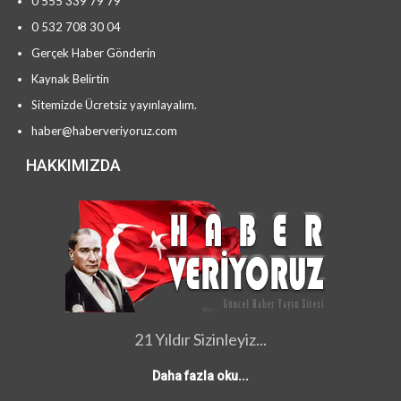
0 555 339 79 79
0 532 708 30 04
Gerçek Haber Gönderin
Kaynak Belirtin
Sitemizde Ücretsiz yayınlayalım.
haber@haberveriyoruz.com
HAKKIMIZDA
21 Yıldır Sizinleyiz...
Daha fazla oku...