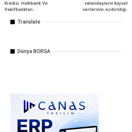
Kredisi. Halkbank Ve
vatandaşların kişisel
Vakıfbanktan…
verilerinin sızdırıldığı.
Translate
Bu yardımlardan faydalanmanın şartları
Dünya BORSA
arasında Amerikadan Mısır Özü yağı ithal
etmek ve Türkiyede margarin üretimine
geçmek gibi koşullarda yer alıyordu.
BENZER HABER