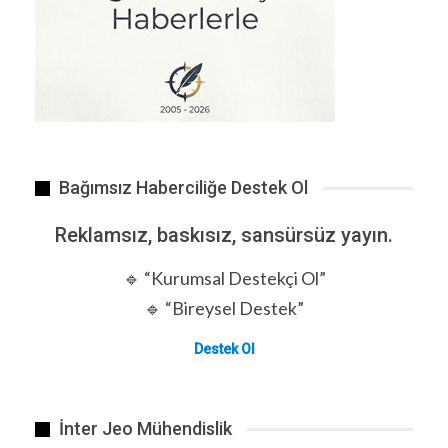
Yeni ortaöğretim sistemi değişikliğiyle ilgili önemli…
Amerikan bitkisel yağlarını pazarda daha fazla yer
bulması için zeytinyağının karalanma kampanyası
başlatılmıştır.
Bağımsız Haberciliğe Destek Ol
İlginç bi şekilde halkın diline dolanan
Reklamsız, baskısız, sansürsüz yayın.
‘
Zeytinyağlı Yiyemem Aman
‘
türküsüde bu dönemde
🔹 “Kurumsal Destekçi Ol”
popülerleşmişti.
🔹 “Bireysel Destek”
Günümüzde kendi öz kaynaklarımızla var ettiğimiz
Destek Ol
zeytinyağının sağlık için ne kadar faydalı olduğu
bilimsel olarak kanıtlandı. Buna karşılık
margarinin zararları ise bugun artık herkes
İnter Jeo Mühendislik
tarafından biliniyor ancak kuşakların senelerce