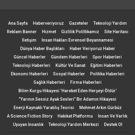
Ana Sayfa
Haberveriyoruz
Gazeteler
Teknoloji Yardım
Reklam Banner
Hizmet
Gizlilik Poliltikamız
Site Haritası
İletişim
İnsan Hakları Evrensel Beyannamesi
Dünya Haber Başlıkları
Haber Veriyoruz Haber
Güncel Haberler
Gündem Haberleri
Spor Haberleri
Teknoloji Haberleri
Kültür Ve Sanat
Eğitim Haberleri
Ekonomi Haberleri
Sosyal Haberler
Politika Haberleri
Sağlık Haberleri
Firma Haberleri
Bilim Kurgu Hikayesi ‘Hareket Eden Herşeyi Öldür’
“Yarının Sessiz Ayak Sesleri” Bir Adamın Hikayesi
Enerji Kaynaklı Yaratılış Teorisi
Mehmet Arkın Gürbüz
A Science Fiction Story
Hakikat Platformu
İnsan Ve Varlık.
Uyuyan İnsanlık
Teknoloji Yardım Merkezi
Destek Ol