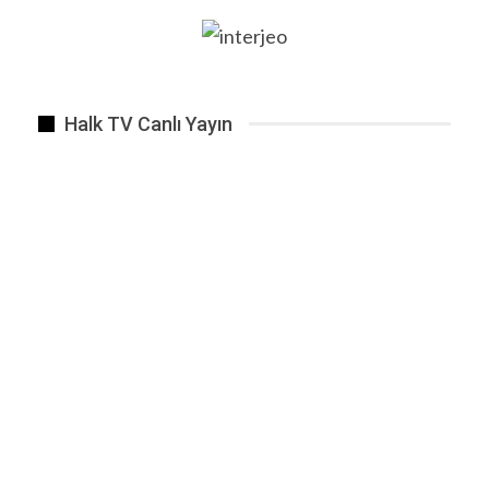
zehirlendiğini sözde yardımların arka planında
yatan sömürüyü bugün hala göremenler bile
mevcut.
Haber Veriyoruz
Halk TV Canlı Yayın